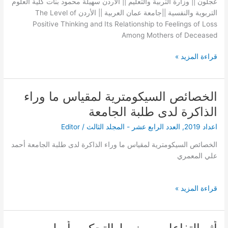
عجلون || وزارة التربية والتعليم || الأردن سهيلة محمود بنات كلية العلوم
الأمهات
التربوية والنفسية ||جامعة عمان العربية || الأردن The Level of
اللواتي
Positive Thinking and Its Relationship to Feelings of Loss
توفي
Among Mothers of Deceased
أبناؤهن
في
قراءة المزيد »
الأردن
الخصائص السيكومترية لمقياس ما وراء
الخصائص
السيكومترية
الذاكرة لدى طلبة الجامعة
لمقياس
اعداد 2019
,
العدد الرابع عشر - المجلد الثالث
/
Editor
ما
وراء
الخصائص السيكومترية لمقياس ما وراء الذاكرة لدى طلبة الجامعة أحمد
الذاكرة
علي المعمري
لدى
طلبة
الجامعة
قراءة المزيد »
أثر