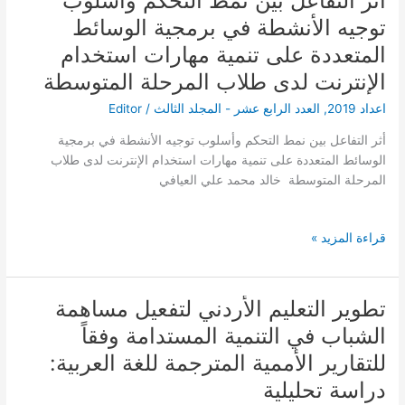
أثر التفاعل بين نمط التحكم وأسلوب
التفاعل
توجيه الأنشطة في برمجية الوسائط
بين
المتعددة على تنمية مهارات استخدام
نمط
التحكم
الإنترنت لدى طلاب المرحلة المتوسطة
وأسلوب
اعداد 2019
,
العدد الرابع عشر - المجلد الثالث
/
Editor
توجيه
الأنشطة
أثر التفاعل بين نمط التحكم وأسلوب توجيه الأنشطة في برمجية
في
الوسائط المتعددة على تنمية مهارات استخدام الإنترنت لدى طلاب
برمجية
المرحلة المتوسطة خالد محمد علي العيافي
الوسائط
المتعددة
على
قراءة المزيد »
تنمية
مهارات
استخدام
تطوير التعليم الأردني لتفعيل مساهمة
تطوير
الإنترنت
التعليم
الشباب في التنمية المستدامة وفقاً
لدى
الأردني
طلاب
للتقارير الأممية المترجمة للغة العربية:
لتفعيل
المرحلة
مساهمة
دراسة تحليلية
المتوسطة
الشباب