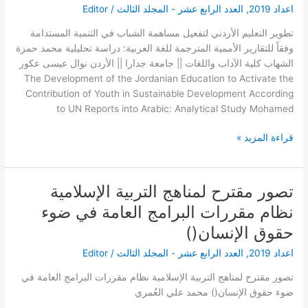
اعداد 2019
,
العدد الرابع عشر - المجلد الثالث
/
Editor
في
التنمية
تطوير التعليم الأردني لتفعيل مساهمة الشباب في التنمية المستدامة
المستدامة
وفقاً للتقارير الأممية المترجمة للغة العربية: دراسة تحليلية محمد حمزة
وفقاً
الشهاب كلية الآداب واللغات || جامعة جدارا || الأردن نوال عيسى عكور
للتقارير
The Development of the Jordanian Education to Activate the
الأممية
Contribution of Youth in Sustainable Development According
المترجمة
to UN Reports into Arabic: Analytical Study Mohamed
للغة
العربية:
قراءة المزيد »
دراسة
تحليلية
تصور مقترح لمناهج التربية الإسلامية
تصور
مقترح
نظام مقررات البرامج العامة في ضوء
لمناهج
حقوق الإنسان()
التربية
الإسلامية
اعداد 2019
,
العدد الرابع عشر - المجلد الثالث
/
Editor
نظام
تصور مقترح لمناهج التربية الإسلامية نظام مقررات البرامج العامة في
مقررات
ضوء حقوق الإنسان() محمد علي العُمري
البرامج