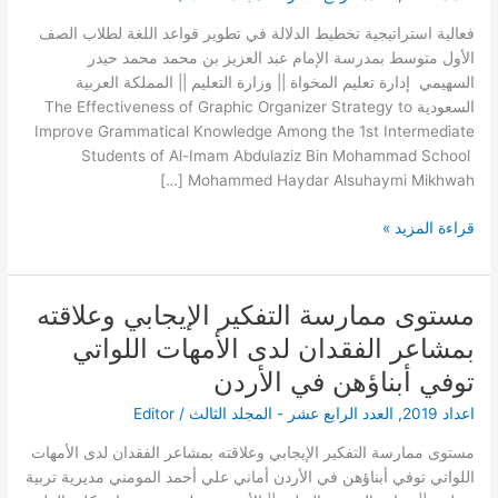
قواعد
اللغة
فعالية استراتيجية تخطيط الدلالة في تطوير قواعد اللغة لطلاب الصف
لطلاب
الأول متوسط بمدرسة الإمام عبد العزيز بن محمد محمد حيدر
الصف
السهيمي إدارة تعليم المخواة || وزارة التعليم || المملكة العربية
الأول
السعودية The Effectiveness of Graphic Organizer Strategy to
متوسط
Improve Grammatical Knowledge Among the 1st Intermediate
بمدرسة
Students of Al-Imam Abdulaziz Bin Mohammad School
الإمام
Mohammed Haydar Alsuhaymi Mikhwah […]
عبد العزيز
بن
قراءة المزيد »
محمد
مستوى ممارسة التفكير الإيجابي وعلاقته
مستوى
ممارسة
بمشاعر الفقدان لدى الأمهات اللواتي
التفكير
توفي أبناؤهن في الأردن
الإيجابي
وعلاقته
اعداد 2019
,
العدد الرابع عشر - المجلد الثالث
/
Editor
بمشاعر
مستوى ممارسة التفكير الإيجابي وعلاقته بمشاعر الفقدان لدى الأمهات
الفقدان
اللواتي توفي أبناؤهن في الأردن أماني علي أحمد المومني مديرية تربية
لدى