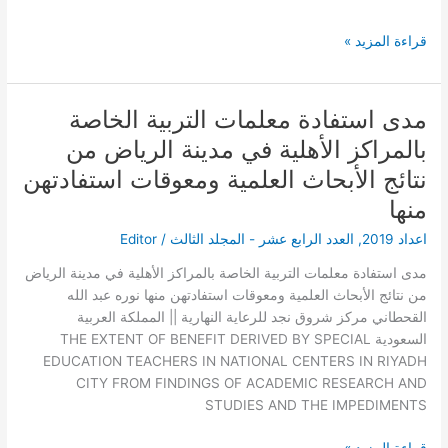
العامة
في
قراءة المزيد »
ضوء
حقوق
الإنسان()
مدى استفادة معلمات التربية الخاصة
مدى
استفادة
بالمراكز الأهلية في مدينة الرياض من
معلمات
نتائج الأبحاث العلمية ومعوقات استفادتهن
التربية
منها
الخاصة
بالمراكز
اعداد 2019
,
العدد الرابع عشر - المجلد الثالث
/
Editor
الأهلية
في
مدى استفادة معلمات التربية الخاصة بالمراكز الأهلية في مدينة الرياض
مدينة
من نتائج الأبحاث العلمية ومعوقات استفادتهن منها نوره عبد الله
الرياض
القحطاني مركز شروق نجد للرعاية النهارية || المملكة العربية
من
السعودية THE EXTENT OF BENEFIT DERIVED BY SPECIAL
نتائج
EDUCATION TEACHERS IN NATIONAL CENTERS IN RIYADH
الأبحاث
CITY FROM FINDINGS OF ACADEMIC RESEARCH AND
العلمية
STUDIES AND THE IMPEDIMENTS
ومعوقات
استفادتهن
قراءة المزيد »