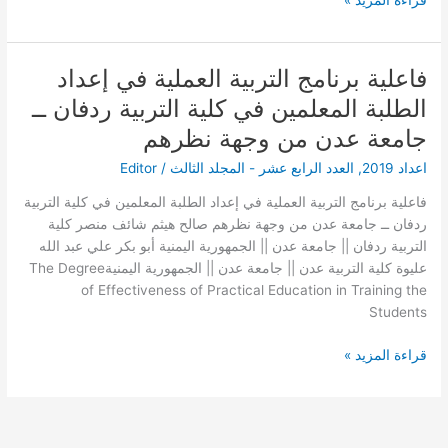
منها
فاعلية برنامج التربية العملية في إعداد
فاعلية
برنامج
الطلبة المعلمين في كلية التربية ردفان ــ
التربية
جامعة عدن من وجهة نظرهم
العملية
في
اعداد 2019
,
العدد الرابع عشر - المجلد الثالث
/
Editor
إعداد
فاعلية برنامج التربية العملية في إعداد الطلبة المعلمين في كلية التربية
الطلبة
ردفان ــ جامعة عدن من وجهة نظرهم صالح هيثم شائف منصر كلية
المعلمين
التربية ردفان || جامعة عدن || الجمهورية اليمنية أبو بكر علي عبد الله
في
عليوة كلية التربية عدن || جامعة عدن || الجمهورية اليمنية‎ The Degree
كلية
of Effectiveness of Practical Education in Training the
التربية
Students
ردفان
ــ
قراءة المزيد »
جامعة
عدن
من
وجهة
نظرهم