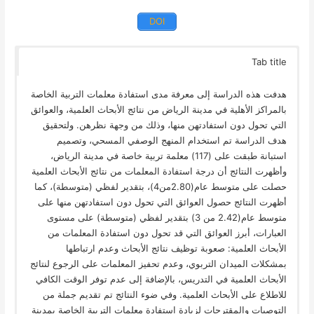
DOI
Tab title
هدفت هذه الدراسة إلى معرفة مدى استفادة معلمات التربية الخاصة
بالمراكز الأهلية في مدينة الرياض من نتائج الأبحاث العلمية، والعوائق
التي تحول دون استفادتهن منها، وذلك من وجهة نظرهن. ولتحقيق
هدف الدراسة تم استخدام المنهج الوصفي المسحي، وتصميم
استبانة طبقت على (117) معلمة تربية خاصة في مدينة الرياض،
وأظهرت النتائج أن درجة استفادة المعلمات من نتائج الأبحاث العلمية
حصلت على متوسط عام(2.80من4)، بتقدير لفظي (متوسطة)، كما
أظهرت النتائج حصول العوائق التي تحول دون استفادتهن منها على
متوسط عام(2.42 من 3) بتقدير لفظي (متوسطة) على مستوى
العبارات، أبرز العوائق التي قد تحول دون استفادة المعلمات من
الأبحاث العلمية: صعوبة توظيف نتائج الأبحاث وعدم ارتباطها
بمشكلات الميدان التربوي، وعدم تحفيز المعلمات على الرجوع لنتائج
الأبحاث العلمية في التدريس، بالإضافة إلى عدم توفر الوقت الكافي
للاطلاع على الأبحاث العلمية. وفي ضوء النتائج تم تقديم جملة من
التوصيات والمقترحات لزيادة استفادة معلمات التربية الخاصة بمدينة