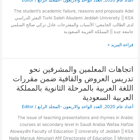
أعداد عام 2020
,
العدد الواحد والاربعون -المجلد الرابع
/
Editor
الطالب
الجامعي؛
The student’s academic failure, reasons and proposals Adel
الأسباب
Turki Saleh Alsulami Jeddah University || KSA التعثر الدراسي
والمقترحات
لدى الطالب الجامعي؛ الأسباب والمقترحات عادل تركي صالح السلمي
جامعة جدة || المملكة العربية السعودية
قراءة المزيد »
اتجاهات المعلمين والمشرفين نحو
اتجاهات
المعلمين
تدريس العروض والقافية ضمن مقررات
والمشرفين
اللغة العربية بالمرحلة الثانوية بالمملكة
نحو
تدريس
العربية السعودية
العروض
أعداد عام 2020
,
العدد الواحد والاربعون -المجلد الرابع
/
Editor
والقافية
ضمن
The issue of teaching presentations and rhymes in Arabic
مقررات
courses at secondary level in Saudi Arabia Wafaa Hafize
اللغة
Alowaydhi Faculty of Education || University of Jeddah || KSA
العربية
Najla Marzuk Almutairi Afif Directorate of Education || Ministry