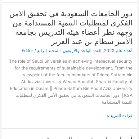
دور الجامعات السعودية في تحقيق الأمن
دور
الجامعات
الفكري لمتطلبات التنمية المستدامة من
السعودية
وجهة نظر أعضاء هيئة التدريس بجامعة
في
تحقيق
الأمير سطام بن عبد العزيز
الأمن
أعداد عام 2020
,
العدد الواحد والاربعون -المجلد الرابع
/
Editor
الفكري
لمتطلبات
The role of Saudi universities in achieving intellectual security
التنمية
for the requirements of sustainable development, From the
المستدامة
viewpoint of the faculty members of Prince Sattam bin
من
Abdulaziz University Wedad Abdullah Sharabi Faculty of
وجهة
Education in Dalam || Prince Sattam Bin Abdul Aziz University
نظر
|| KSA دور الجامعات السعودية في تحقيق الأمن الفكري لمتطلبات
أعضاء
التنمية المستدامة
هيئة
التدريس
قراءة المزيد »
بجامعة
الأمير
سطام
أثر