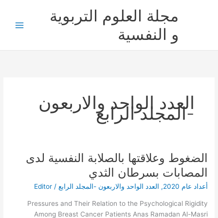
خطي
مجلة العلوم التربوية
لى
لمحتوى
و النفسية
العدد الواحد والاربعون
-المجلد الرابع
الضغوط وعلاقتها بالصلابة النفسية لدى
الضغوط
وعلاقتها
المصابات بسرطان الثدي
بالصلابة
أعداد عام 2020
,
العدد الواحد والاربعون -المجلد الرابع
/
Editor
النفسية
لدى
Pressures and Their Relation to the Psychological Rigidity
المصابات
Among Breast Cancer Patients Anas Ramadan Al-Masri