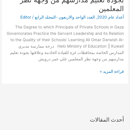
المدارس
الخاصة
المعلمين
بمحافظات
أعداد عام 2020
,
العدد الواحد والاربعون -المجلد الرابع
/
Editor
غزة
للقيادة
The Degree to which Principals of Private Schools in Gaza
الخادمة
Governorates Practice the Servant Leadership and its Relation
وعلاقتها
to the Quality of their Schools’ Learning Ali Omar Darwish Al-
بجودة
Helo Ministry of Education || Kuwait درجة ممارسة مديري
تعليم
المدارس الخاصة بمحافظات غزة للقيادة الخادمة وعلاقتها بجودة تعليم
مدارسهم
مدارسهم من وجهة نظر المعلمين علي عمر درويش
من
وجهة
قراءة المزيد »
نظر
المعلمين
أحدث المقالات