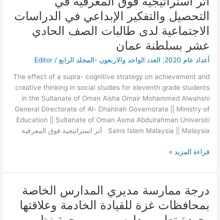
أثر استراتيجية فوق المعرفية في
بن
استراتيجية
التحصيل والتفكير الإبداعي في الدراسات
عبد
فوق
العزيز
الاجتماعية لدى طالبات الصف الحادي
المعرفية
في
عشر بسلطنة عمان
التحصيل
أعداد عام 2020
,
العدد الواحد والاربعون -المجلد الرابع
/
Editor
والتفكير
الإبداعي
The effect of a supra- cognitive strategy on achievement and
في
creative thinking in social studies for eleventh grade students
الدراسات
in the Sultanate of Oman Aisha Omair Mohammed Alwahshi
الاجتماعية
General Directorate of Al- Dhahirah Governorate || Ministry of
لدى
Education || Sultanate of Oman Asma Abdulrahman Universiti
طالبات
Sains Islam Malaysia || Malaysia أثر استراتيجية فوق المعرفية
الصف
الحادي
قراءة المزيد »
عشر
بسلطنة
عمان
درجة ممارسة مديري المدارس الخاصة
درجة
ممارسة
بمحافظات غزة للقيادة الخادمة وعلاقتها
مديري
بجودة تعليم مدارسهم من وجهة نظر