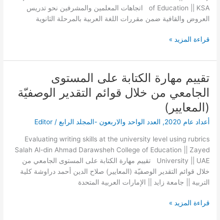
بالمرحلة
of Education || KSA اتجاهات المعلمين والمشرفين نحو تدريس
الثانوية
العروض والقافية ضمن مقررات اللغة العربية بالمرحلة الثانوية
بالمملكة
العربية
قراءة المزيد »
السعودية
تقييم مهارة الكتابة على المستوى
تقييم
مهارة
الجامعي من خلال قوائم التقدير الوصفيّة
الكتابة
(المعايير)
على
المستوى
أعداد عام 2020
,
العدد الواحد والاربعون -المجلد الرابع
/
Editor
الجامعي
Evaluating writing skills at the university level using rubrics
من
Salah Al-din Ahmad Darawsheh College of Education || Zayed
خلال
University || UAE تقييم مهارة الكتابة على المستوى الجامعي من
قوائم
خلال قوائم التقدير الوصفيّة (المعايير) صلاح الدين أحمد دراوشة كلية
التقدير
التربية || جامعة زايد || الإمارات العربية المتحدة
الوصفيّة
(المعايير)
قراءة المزيد »