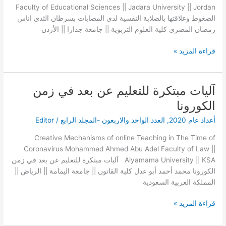
بسرطان
Faculty of Educational Sciences || Jadara University || Jordan
الثدي
الضغوط وعلاقتها بالصلابة النفسية لدى المصابات بسرطان الثدي اناس
رمضان المصري كلية العلوم التربوية || جامعة جدارا || الأردن
قراءة المزيد »
آليات مبتكرة للتعليم عن بعد في زمن
آليات
مبتكرة
الكورونا
للتعليم
أعداد عام 2020
,
العدد الواحد والاربعون -المجلد الرابع
/
Editor
عن
بعد
Creative Mechanisms of online Teaching in The Time of
في
Coronavirus Mohammed Ahmed Abu Adel Faculty of Law ||
زمن
Alyamama University || KSA آليات مبتكرة للتعليم عن بعد في زمن
الكورونا
الكورونا محمد أحمد أبو عدل كلية القانون || جامعة اليمامة || الرياض ||
المملكة العربية السعودية
قراءة المزيد »