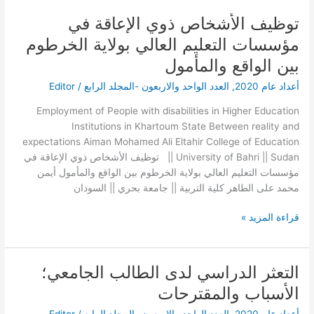
توظيف الأشخاص ذوي الإعاقة في
توظيف
الأشخاص
مؤسسات التعليم العالي بولاية الخرطوم
ذوي
بين الواقع والمأمول
الإعاقة
في
أعداد عام 2020
,
العدد الواحد والاربعون -المجلد الرابع
/
Editor
مؤسسات
Employment of People with disabilities in Higher Education
التعليم
Institutions in Khartoum State Between reality and
العالي
expectations Aiman Mohamed Ali Eltahir College of Education
بولاية
|| University of Bahri || Sudan توظيف الأشخاص ذوي الإعاقة في
الخرطوم
مؤسسات التعليم العالي بولاية الخرطوم بين الواقع والمأمول أيمن
بين
محمد على الطاهر كلية التربية || جامعة بحري || السودان
الواقع
والمأمول
قراءة المزيد »
التعثر الدراسي لدى الطالب الجامعي؛
التعثر
الدراسي
الأسباب والمقترحات
لدى