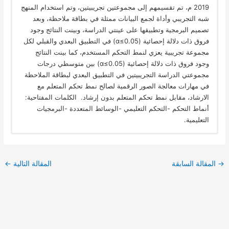
2019 م، تم تقسيمهم إلى مجموعتين تجريبيتين، وتم استخدام المنهج
شبه التجريبي وأداة لجمع البيانات ممثلة في بطاقة ملاحظة، وبعد
تصميم البرمجية وتطبيقها على عينتي الدراسة، وبينت النتائج وجود
فروق ذات دلالة إحصائية (α≤0.05) في التطبيق البعدي والقبلي لكل
مجموعة تجريبية يعزي لنمط التحكم المستخدم، كما بينت النتائج
وجود فروق ذات دلالة إحصائية (α≤0.05) بين متوسطي درجات
مجموعتي الدراسة التجريبيتين في التطبيق البعدي لبطاقة الملاحظة
في مهارات معالجة الصور الرقمية لصالح نمط تحكم المتعلم مع
الارشاد، مقابل نمط تحكم المتعلم بدون إرشاد. الكلمات المفتاحية:
أنماط التحكم -التحكم التعليمي -الوسائط المتعددة -البرمجيات
التعليمية.
→
المقالة السابقة
المقالة التالية
←