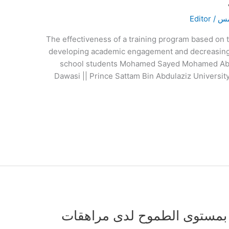
امس
/
Editor
The effectiveness of a training program based on 
developing academic engagement and decreasing 
school students Mohamed Sayed Mohamed Abdell
Dawasi || Prince Sattam Bin Abdulaziz University 
تها بمستوى الطموح لدى مراهقات