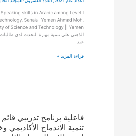
اعداد عام 2021
,
العدد العشرون-المجلد الخ
العصف
الذهني
Speaking skills in Arabic among Level I
على
 Technology, Sana’a- Yemen Ahmad Moh.
تنمية
مهارة
الذهني على تنمية مهارة التحدث لدى طالبات ج
التحدث
عبد
لدى
طالبات
قراءة المزيد »
جامعة
العلوم
والتكنولوجيا
بالجمهورية
اليمنية
فاعلية
فاعلية برنامج تدريبي قائم
برنامج
تنمية الاندماج الأكاديمي 
تدريبي