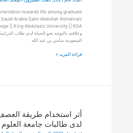
الحياة
لدى
o orientation towards life among graduate
طلاب
h Saudi Arabia Sami Abdullah Alshahrani
الدراسات
العليا
وعلاقته بالتوجه نحو الحياة لدى طلاب الدراسات
بجامعة
السعودية سامي بن عبد الله
الملك
قراءة المزيد »
عبد
العزيز
بجدة
المملكة
العربية
السعودية
أثر
أثر استخدام طريقة العصف 
استخدام
لدى طالبات جامعة العلوم وا
طريقة