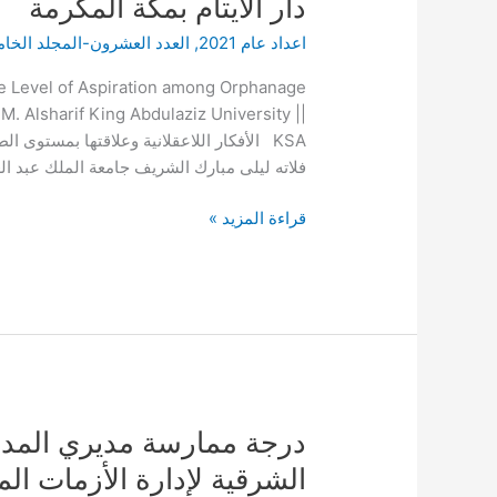
دار الأيتام بمكة المكرمة
وعلاقتها
اعداد عام 2021
,
العدد العشرون-المجلد الخ
بمستوى
الطموح
 the Level of Aspiration among Orphanage
لدى
M. Alsharif King Abdulaziz University ||
مراهقات
KSA الأفكار اللاعقلانية وعلاقتها بمستوى 
دار
فلاته ليلى مبارك الشريف جامعة الملك عبد العز
الأيتام
بمكة
قراءة المزيد »
المكرمة
درجة
درجة ممارسة مديري المد
ممارسة
الشرقية لإدارة الأزمات ا
مديري