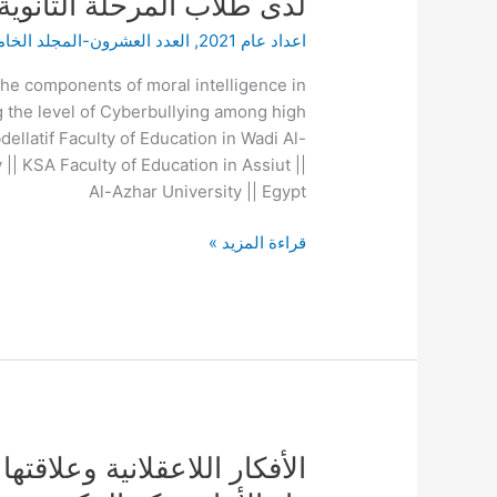
لدى طلاب المرحلة الثانوية
قائم
على
اعداد عام 2021
,
العدد العشرون-المجلد الخ
مكونات
الذكاء
the components of moral intelligence in
الأخلاقي
the level of Cyberbullying among high
في
atif Faculty of Education in Wadi Al-
تنمية
|| KSA Faculty of Education in Assiut ||
الاندماج
Al-Azhar University || Egypt
الأكاديمي
قراءة المزيد »
وخفض
مستوى
التنمر
الإلكتروني
لدى
طلاب
المرحلة
الثانوية
الأفكار
الأفكار اللاعقلانية وعلاق
اللاعقلانية