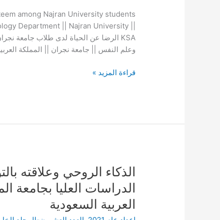
طلاب
-esteem among Najran University students
جامعة
gy Department || Najran University ||
نجران
KSA الرضا عن الحياة لدى طلاب جامعة نجرا
وعلاقته
وعلم النفس || جامعة نجران || المملكة العربي
بتقدير
الذات
قراءة المزيد »
الذكاء
الذكاء الروحي وعلاقته بال
الروحي
الدراسات العليا بجامعة ال
وعلاقته
العربية السعودية
بالتوجه
نحو
اعداد عام 2021
,
العدد العشرون-المجلد الخ