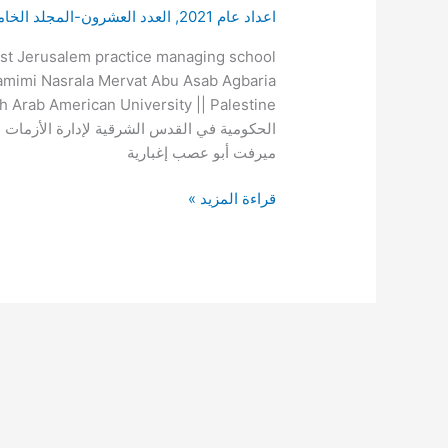
اعداد عام 2021
,
العدد العشرون-المجلد الخ
المدارس
الحكومية
ast Jerusalem practice managing school
في
Tamimi Nasrala Mervat Abu Asab Agbaria
القدس
الشرقية
الحكومية في القدس الشرقية لإدارة الأزمات 
لإدارة
ميرفت أبو عصب إغبارية
الأزمات
المدرسية
قراءة المزيد »
من
وجهة
نظر
المعلمين