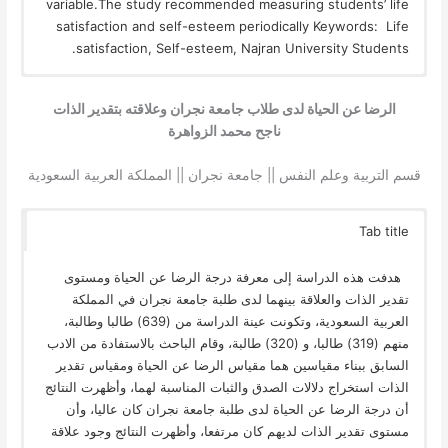
variable.The study recommended measuring students’ life
satisfaction and self-esteem periodically Keywords: Life
satisfaction, Self-esteem, Najran University Students.
الرضا عن الحياة لدى طلاب جامعة نجران وعلاقته بتقدير الذات
ناجح محمد الزواهرة
قسم التربية وعلم النفس || جامعة نجران || المملكة العربية السعودية
Tab title
هدفت هذه الدراسة إلى معرفة درجة الرضا عن الحياة ومستوى
تقدير الذات والعلاقة بينهما لدى طلبة جامعة نجران في المملكة
العربية السعودية، وتكونت عينة الدراسة من (639) طالبا وطالبة،
منهم (319) طالبا، و (320) طالبة، وقام الباحث بالاستفادة من الادب
السابق ببناء مقياسين هما مقياس الرضا عن الحياة ومقياس تقدير
الذات استخراج دلالات الصدق والثبات المناسبة لهما، وأظهرت النتائج
أن درجة الرضا عن الحياة لدى طلبة جامعة نجران كان عاليا، وأن
مستوى تقدير الذات لديهم كان مرتفعا، وأظهرت النتائج وجود علاقة