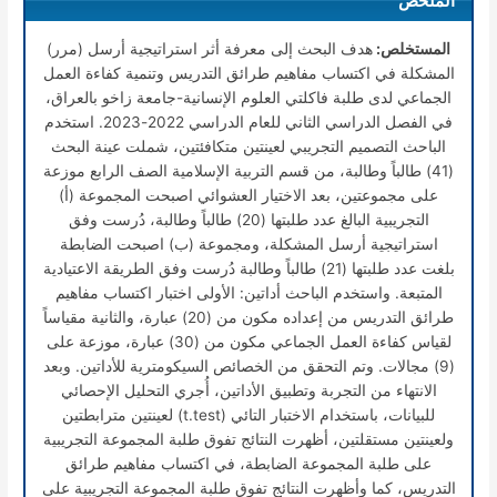
الملخص
المستخلص:
هدف البحث إلى معرفة أثر استراتيجية أرسل (مرر)
المشكلة في اكتساب مفاهيم طرائق التدريس وتنمية كفاءة العمل
الجماعي لدى طلبة فاكلتي العلوم الإنسانية-جامعة زاخو بالعراق،
في الفصل الدراسي الثاني للعام الدراسي 2022-2023. استخدم
الباحث التصميم التجريبي لعينتين متكافئتين، شملت عينة البحث
(41) طالباً وطالبة، من قسم التربية الإسلامية الصف الرابع موزعة
على مجموعتين، بعد الاختيار العشوائي اصبحت المجموعة (أ)
التجريبية البالغ عدد طلبتها (20) طالباً وطالبة، دُرست وفق
استراتيجية أرسل المشكلة، ومجموعة (ب) اصبحت الضابطة
بلغت عدد طلبتها (21) طالباً وطالبة دُرست وفق الطريقة الاعتيادية
المتبعة. واستخدم الباحث أداتين: الأولى اختبار اكتساب مفاهيم
طرائق التدريس من إعداده مكون من (20) عبارة، والثانية مقياساً
لقياس كفاءة العمل الجماعي مكون من (30) عبارة، موزعة على
(9) مجالات. وتم التحقق من الخصائص السيكومترية للأداتين. وبعد
الانتهاء من التجربة وتطبيق الأداتين، أُجري التحليل الإحصائي
للبيانات، باستخدام الاختبار التائي (t.test) لعينتين مترابطتين
ولعينتين مستقلتين، أظهرت النتائج تفوق طلبة المجموعة التجريبية
على طلبة المجموعة الضابطة، في اكتساب مفاهيم طرائق
التدريس، كما وأظهرت النتائج تفوق طلبة المجموعة التجريبية على