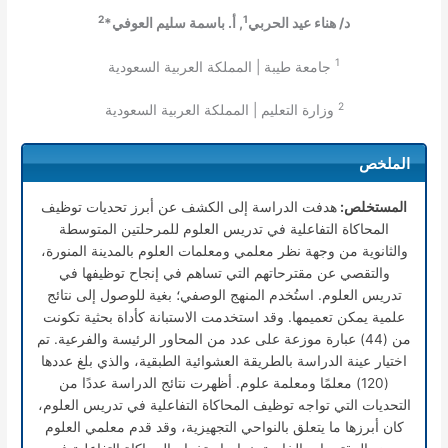
2
1
د/ هناء عيد الحربي
, أ. باسمة سليم العوفي*
1
جامعة طيبة | المملكة العربية السعودية
2
وزارة التعليم | المملكة العربية السعودية
الملخص
المستخلص:
هدفت الدراسة إلى الكشف عن أبرز تحديات توظيف
المحاكاة التفاعلية في تدريس العلوم للمرحلتين المتوسطة
والثانوية من وجهة نظر معلمي ومعلمات العلوم بالمدينة المنورة،
والتقصي عن مقترحاتهم التي تساهم في إنجاح توظيفها في
تدريس العلوم. استُخدم المنهج الوصفي؛ بغية للوصول إلى نتائج
علمية يمكن تعميمها. وقد استخدمت الاستبانة كأداة بحثية تكونت
من (44) عبارة موزعة على عدد من المحاور الرئيسة والفرعية. تم
اختيار عينة الدراسة بالطريقة العشوائية الطبقية، والذي بلغ عددها
(120) معلمًا ومعلمة علوم. أظهرت نتائج الدراسة عددًا من
التحديات التي تواجه توظيف المحاكاة التفاعلية في تدريس العلوم،
كان أبرزها ما يتعلق بالنواحي التجهيزية، وقد قدم معلمي العلوم