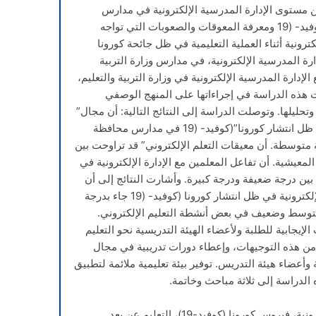
مستوى الإدارة المدرسية الإلكترونية في مدارس
محافظة المفرق، في ظل جائحة كورونا (كوفيد- (19 ومعرفة المعوقات والصعوبات التي تواجه
ترونية أثناء العملية التعليمية في ظل جائحة كورونا
ع الإدارة المدرسية الإلكترونية، في مدارس وزارة التربية
لإدارة المدرسية الإلكترونية في وزارة التربية والتعليم،
 هذه الدراسة في إجراءاتها على المنهج الوصفي
تحليلها. وتوصلت الدراسة إلى النتائج التالية: أن مجال”
استمرارية الإدارة المدرسية الإلكترونية في ظل انتشار كورونا”(كوفيد- (19 في مدارس محافظة
متوسطة. أن معيقات التعلم الإلكتروني” قد تراوحت بين
عيشية. أن تفاعل المعلمين مع الإدارة الإلكترونية في
” (كوفيد- (19 قد تراوحت بين درجة ضعيفة ودرجة كبيرة. وأشارت النتائج إلى أن
مجال تفاعل الطلبة مع الإدارة المدرسية الإلكترونية في ظل انتشار كورونا (كوفيد- (19 جاء بدرجة
متوسط وضعيف في بعض أنشطة التعليم الإلكتروني.
إيجابية للطلبة ولأعضاء الهيئة التدريسية نحو التعليم
من هذه التوجيهات، وإعطاء دورات تدريبية في مجال
 وأعضاء هيئة التدريس. توفير بيئة تعليمية ملائمة لتطبيق
 الدراسة إلى ثلاثة مباحث وخاتمة.
روس كورونا (كوفيد-19)، التعليم عن بعد.