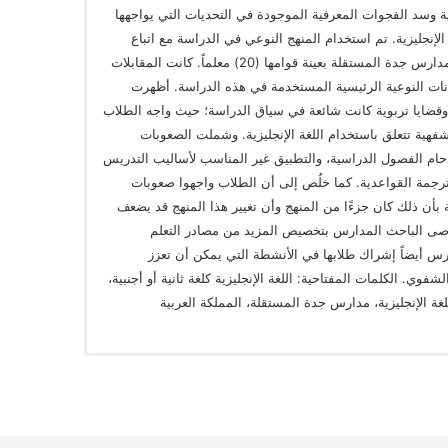
ية وسد الفجوات المعرفية الموجودة في التحديات التي يواجهها
لإنجليزية. تم استخدام المنهج النوعي في الدراسة مع اتباع
منهج دراسة الحالة لمعاينة عملية تعلم اللغة في مدارس جدة المستقلة بعينة قوامها (20) معلماً. كانت المقابلات
نات النوعية الرئيسية المستخدمة في هذه الدراسة. أظهرت
اب وقضايا تربوية كانت شائعة في سياق الدراسة؛ حيث واجه الطلاب
هية تتعلق باستخدام اللغة الإنجليزية. وشملت الصعوبات
زدحام الفصول الدراسية، والتطبيق غير المناسب لأساليب التدريس
والترجمة القواعدية. كما خلُص إلى أن الطلاب واجهوا صعوبات
لة بأن ذلك كان جزءًا من المنهج وأن تغيير هذا المنهج قد يضعف
أوصى الباحث المدارس بتخصيص المزيد من مصادر التعلم
 أيضاً إشراك طلابها في الأنشطة التي يمكن أن تعزز
وي. الكلمات المفتاحية: اللغة الإنجليزية كلغة ثانية أو أجنبية،
اللغة الإنجليزية، مدارس جدة المستقلة، المملكة العربية