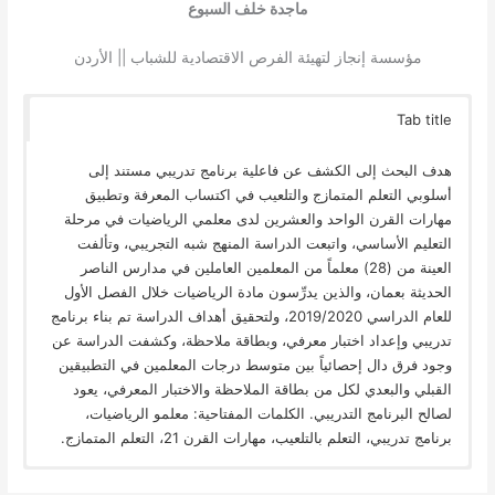
ماجدة خلف السبوع
مؤسسة إنجاز لتهيئة الفرص الاقتصادية للشباب || الأردن
Tab title
هدف البحث إلى الكشف عن فاعلية برنامج تدريبي مستند إلى
أسلوبي التعلم المتمازج والتلعيب في اكتساب المعرفة وتطبيق
مهارات القرن الواحد والعشرين لدى معلمي الرياضيات في مرحلة
التعليم الأساسي، واتبعت الدراسة المنهج شبه التجريبي، وتألفت
العينة من (28) معلماً من المعلمين العاملين في مدارس الناصر
الحديثة بعمان، والذين يدرِّسون مادة الرياضيات خلال الفصل الأول
للعام الدراسي 2019/2020، ولتحقيق أهداف الدراسة تم بناء برنامج
تدريبي وإعداد اختبار معرفي، وبطاقة ملاحظة، وكشفت الدراسة عن
وجود فرق دال إحصائياً بين متوسط درجات المعلمين في التطبيقين
القبلي والبعدي لكل من بطاقة الملاحظة والاختبار المعرفي، يعود
لصالح البرنامج التدريبي. الكلمات المفتاحية: معلمو الرياضيات،
برنامج تدريبي، التعلم بالتلعيب، مهارات القرن 21، التعلم المتمازج.