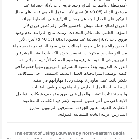
(متوسطة)، وأظهرت النتائج وجود فروق ذات دلالة إحصائية عند
مستوى الدالة (α ≤0.05) تعزى لأثر المؤهل العلمي فقط على مجال
التركيز على العمل الجماعي ومجال التركيز على التخطيط وجاءت
الفروق لصالح حملة مؤهل ماجستير فأكثر، ولم تُظهر فروق لأثر
المؤهل العلمي على باقي المجالات. وبينت نتائج الدراسة عدم وجود
فروق ذات دلالة إحصائية عند مستوى الدالة (α ≤0.05) تُعزى لأثر
الجنس والخبرة على جميع المجالات. وفي ضوء النتائج تم تقديم جملة
من التوصيات والمقترحات لتحسين جودة الكفايات الفنية للمشرفين
التربويين في البادية الشرقية وعموم المملكة الأردنية. منها: زيادة
الدورات التدريبية بهدف تنمية المشرفين التربويين مهنياً خصوصاً في
كيفية توظيف استراتيجيات العمل النشط (استقصاء، حل مشكلات،
تفكير ناقد، عمل تعاوني)، بهدف زيادة مهاراتهم في تنفيذ
استراتيجيات العمل التعاوني والجماعي، وتوظيف التقنيات
والمستحدثات التقنية، والعمل على ضرورة توظيف شيكات التواصل
الاجتماعي من أجل تفعيل العملية الإشرافية الكلمات المفتاحية:
الكفايات الفنية. معايير الجودة، المشرفين التربويين. مديرو
المدارس، تربية البادية الشمالية الشرقية.
The extent of Using Eduwave by North-eastern Badia