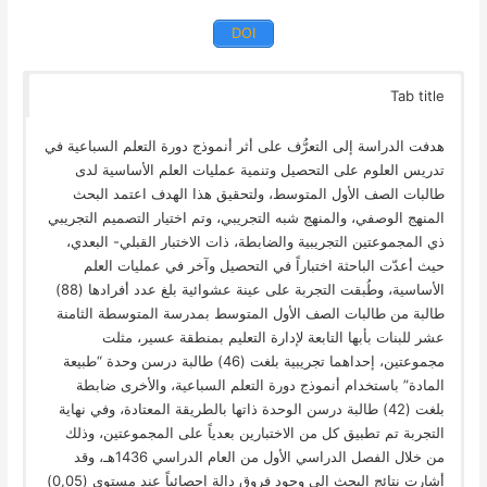
DOI
Tab title
هدفت الدراسة إلى التعرُّف على أثر أنموذج دورة التعلم السباعية في
تدريس العلوم على التحصيل وتنمية عمليات العلم الأساسية لدى
طالبات الصف الأول المتوسط، ولتحقيق هذا الهدف اعتمد البحث
المنهج الوصفي، والمنهج شبه التجريبي، وتم اختيار التصميم التجريبي
ذي المجموعتين التجريبية والضابطة، ذات الاختبار القبلي- البعدي،
حيث أعدّت الباحثة اختباراً في التحصيل وآخر في عمليات العلم
الأساسية، وطُبقت التجربة على عينة عشوائية بلغ عدد أفرادها (88)
طالبة من طالبات الصف الأول المتوسط بمدرسة المتوسطة الثامنة
عشر للبنات بأبها التابعة لإدارة التعليم بمنطقة عسير، مثلت
مجموعتين، إحداهما تجريبية بلغت (46) طالبة درسن وحدة “طبيعة
المادة” باستخدام أنموذج دورة التعلم السباعية، والأخرى ضابطة
بلغت (42) طالبة درسن الوحدة ذاتها بالطريقة المعتادة، وفي نهاية
التجربة تم تطبيق كل من الاختبارين بعدياً على المجموعتين، وذلك
من خلال الفصل الدراسي الأول من العام الدراسي 1436هـ، وقد
أشارت نتائج البحث إلى وجود فروق دالة إحصائياً عند مستوى (0,05)