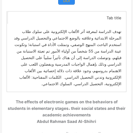
DOI
Tab title
تهدف الدراسة لمعرفة أثر الألعاب الإلكترونية على سلوك طلاب
المرحلة الابتدائية وعلاقته بالوضع الاجتماعي والتحصيل الدراسي وقد
استخدم الباحث المنهج الوصفي، وتمثلت الأداة في استبانة؛ وتكونت
عينة الدراسة من 55 شخصاً من أولياء الأمور تم تعبئة الاستبانة من
قبلهم، وتوصلت الدراسة إلى أن هناك تأثيراً سلبياً على التحصيل
الدراسي وذلك بإهمال الواجبات المدرسية ويفضلون اللعب على
الاهتمام بدروسهم، وجود علاقة ذات دلالة إحصائية بين الألعاب
الإلكترونية وتدني التحصيل الدراسي. الكلمات المفتاحية: الألعاب
الإلكترونية، التحصيل الدراسي، السلوك الاجتماعي.
The effects of electronic games on the behaviors of
students in elementary stages، their social states and their
academic achievements
Abdul Rahman Saad Al-Shihri