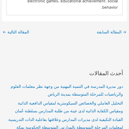
electronic games، educational achievement، social
behavior.
→
المقالة السابقة
المقالة التالية
←
أحدث المقالات
دور مديرة المدرسة في التنمية المهنية من وجهة نظر معلمات العلوم
والرياضيات للمرحلة المتوسطة بمدينة الرياض
التحليل العاملي والخصائص السيكومترية لمقياس الدافعية الذاتية
ومقياس الكفاية الذاتية لدى عينة من طلبة المدارس بسلطنة عُمان
القيادة التكيفية لدى مديرات المدارس وعلاقتها بفاعلية الذات التدريسية
لمعلمات المرحلة المتوسطة بالمدارس المتوسطة الحكومية بمكة