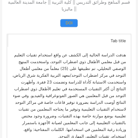
قسم المناهج وطرائق التدريس || كلية التربية || جامعة المدينة العالمية
|| ماليزيا
DOI
Tab title
هدفت الدراسة الحالية إلى الكشف عن واقع استخدام تقنيات التعليم
من قبل معلمي الأطفال ذوي اضطراب التوحد، واستخدمت المنهج
الوصفي التحليلي، تم تطبيقها على (25) معلماً من معلمي أطفال
التوحد في مركز اضطراب التوحد/معهد التربية الفكرية شرق الرياض،
واستخدمت الاستبانة كأداة للدراسة وتضمنت 23 فقرة. وأظهرت
النتائج أن أكثر التقنيات المستخدمة في تعليم الأطفال ذوي اضطراب
التوحد من قبل المعلمين هي الصور الفوتوغرافية والفيديو. وفي ضوء
النتائج أوصت الدراسة بضرورة توفير قاعات خاصة في مراكز التوحد
لاستخدام التقنيات التعليمية وتوفير ما يحتاجه المعلمين من تقنيات
تعليمية بوضع موازنة خاصة بهذه التقنيات، وضرورة وجود مختص
بالتقنيات التعليمية إلى جانب المعلمين لصيانة الأجهزة باستمرار
وزيادة رغبة المعلمين في استخدامها. الكلمات المفتاحية: واقع،
استخدام، تقنيات التعليم، المهارة، التوحد.