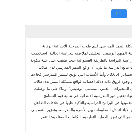
DOI
ة التنمر المدرسي لدى طلاب المرحلة الابتدائية الوقاية
ة المنهج الوصفي التحليلي لملاءمته للدراسة الحالية. استخدمت
يار عينة الدراسة بالطريقة العشوائية حيث طبقت على عينة مكونة
مشرفاً و(36) معلماً. أظهرت نتائج الدراسة ما يلي: أن واقع التنمر المدرسي لدى طلاب
المرحلة الابتدائية جاء مرتفعاً بحيث بلغ الوسط الحسابي (3.65)، وأما الأسباب التي تؤدي للتنمر المدرسي فجاءت
ث بلغ الوسط الحسابي (3.46)، وعدم وجود فروق ذات دلالة احصائية لواقع مشكلة التنمر لدى طلاب
عزى للمتغيرات ” العمر، المسمى الوظيفي”. وبناءً على ما توصلت
ا: تفعيل دور المدرسية الابتدائية في تنمية قيم التسامح
ضمينها في البرامج الدراسية والتأكيد عليها في علاقات التفاعل
آباء لتبادل المعلومات بين الأسرة والمدرسة، وتعزيز الثقة بني
 التي تعيق العملية التعليمية. الكلمات المفتاحية: التنمر