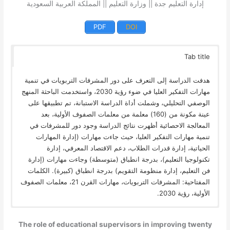
إدارة التعليم جدة || وزارة التعليم || المملكة العربية السعودية
PDF
DOI
Tab title
هدفت الدراسة إلى التعرف على دور المشرفات التربويات في تنمية
مهارات التفكير العليا في ضوء رؤية 2030، واستخدمت الباحثة المنهج
الوصفي التحليلي، وشملت أداة الدراسة الاستبانة، تم تطبيقها على
عينة مكونة من (160) معلمة من معلمات الصفوف الأولية، بعد
المعالجة الاحصائية أظهرت نتائج الدراسة وجود دور للمشرفات في
تنمية مهارات التفكير العليا، حيث جاءت مهارات (إدارة المهارات
الحياتية، إدارة قدرات الطلاب، دعم الاقتصاد المعرفي، إدارة
تكنولوجيا التعليم)، بدرجة انطباق (متوسطة) وجاءت مهارات (إدارة
فن التعليم، إدارة منظومة التقويم) بدرجة انطباق (كبيرة). الكلمات
المفتاحية: المشرفات التربويات، مهارات القرن 21، معلمات الصفوف
الأولية، رؤية 2030.
The role of educational supervisors in improving twenty