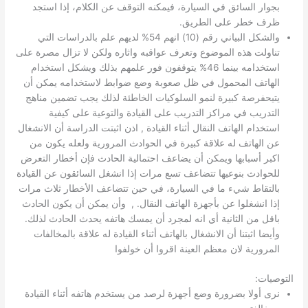
بجوار السائق في السيارة، فيمكنه التوقف عن الكلام، إذا استجد
ظرف خطر على الطريق.
والشكل البياني رقم (10) انهم 54% لديهم علم بالدراسات التي
تناولت هذه الموضوع وتعرف عواقبه واثاره ولكن لا تزال مصرة على
استخدامه بينما 46% يتوقفون فور علمهم بذلك ويشكل استخدام
الهاتف المحمول في ظل صعوبة وضع ضوابط لاستخدامه يمكن أن
يتيحفرصة كبيرة لنمو السلوكيات الخاطئة لذلك يجب تضمين مناهج
التدريب في مراكز التدريب على القيادة والتوعية على كيفية
استخدام الهاتف النقال أثناء القيادة , اذن اثبتت الدراسة أن الانشغال
عن الهاتف له علاقة كبيرة في الحوادث المرورية ولعله يكون من
اكبر أسبابها ويمكن أن يضاعف احتمالية الحادث فإن أخطار التعرض
للحوادث بنوعيها تتضاعف تسع مرات إذا انشغل السائقون عن القيادة
بالتقاط شيء ما في السيارة، في حين تتضاعف الأخطار ثلاث مرات
إذا انشغلوا عن بأجهزة الهاتف النقال. , وأن يمكن أن يكون الحادث
باقل من الثانية أي انه لمجرد أن يمسك هاتفه يحدث الحادث لذلك.
وأيضا اثبتنا أن الانشغال بالهاتف أثناء القيادة له علاقة بالمخالفات
المرورية لان معظم العينة اقروا أن خولفوا
التوصيات:
نرى أولا بضرورة وضع أجهزة لرصد من يستخدم هاتفه أثناء القيادة