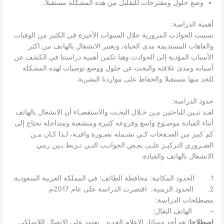
وضع حلول ومقترحات للتقليل من هذه المشكلة مستقبلا.
أهمية الدراسة:
تسببت الحوادث المرورية خلال السنوات الأخيرة في الكثير من الوفيات
والعاهات المستديمة مدى الحياة، ويعتبر الانشغال بالهاتف من اكثر
الأسباب المؤدية إلى الحوادث وهنا تكمن أهمية دراستنا في الكشف عن
أسبابه ومدى علاقته والبحث عن حلول ووضع توصيات لهذه المشكلة
للحد منها مستقبلا والحفاظ على مواردنا البشرية.
حدود الدراسة:
لقـد تبـين للباحثين مـن خـلال البحـث والاستقصـاء أن الانشغال بالهاتف
أثناء القيادة موضـوع واسع وفروعه كثيرة ومتشعبة ومتداخلة تحتاج إلى
كم كبير من الصـفحات كـي تشـمله بصـورة وافيـة، لـذا كـان مـن
الضـروري التركيـز علـى بعـض الجوانـب التـي تـربط بـين رمي
الانشغال بالهاتف والقيادة.
1. الحدود المكانية: محافظة الطائف؛ في المملكة العربية السعودية.
2. الحدود الزمنية: اقتصرت الدراسة على عام 2017م
مصطلحات الدراسة:
– الهاتف النقال:
اصطلاحا:
هو أحد وسائل الاعلام الجديد , يعتمد على الاتصال اللاسلكي