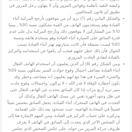
وكيفية التقيد بأنظمة وقوانين المرور وأن لا يتهاون رجل المرور في
تطبيق أي قانون للمخالفين.
والشكل البياني رقم (7) نرى أن من يتوقعون تأرجح المركبة أثناء
القيادة وهم يستخدمون الهاتف من العينة يشكلون نسبة 90% , بينما
10% من المشاركين لا يتوقعون ذلك وتأرجح المركبة يدل على عدم
قدرة السائق على السيارة أثناء القيادة وهو يستخدم هاتفه ونسبة
90% ليست بسيطة فأن كانت سيارتهم تهتز أثناء القيادة بسبب
الجوال فأن ذلك خطر عليهم فيجب أن يكفوا عن استخدامه والتركيز
بالقيادة لتفادي الحادث المروري.
ومن الشكل رقم (8) أن الذين يعلمون أن استخدام الهاتف النقال
أثناء القيادة يضاعف احتمال وقوع حوادث السير يشكلون نسبة 99%
والشيء السيء في هذا مع انهم يعلمون انه مضاعف وخطر وقد
تكون أخطاره الوفاة لا قدر الله – لا يزالون. واحتمالات وقوع حادث
سير تزيد أربع مرات إذا كان السائق يتحدث عبر الهاتف النقال حتى
في ظل وجود أجهزة تغني عن مسك الهاتف النقال وكذلك أن
التحدث في الهاتف المتحرك أثناء القيادة، يجعل السائق ينغمس شيئاً
فشيئاً في المحادثة الهاتفية، حيث تستحوذ بعد ذلك على اهتمامه
وتركيزه على حساب التركيز في القيادة. ومن المهم الإشارة هنا إلى
أن الشخص الآخر الذي يتحدث إلى السائق في الهاتف لا يعرف
ظروف حركة المرور من حوله، على عكس الشخص الذي يجلس