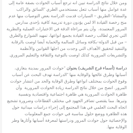
ومن خلال نتائج الدراسة تبين انه ترجع أسباب الحوادث بصفة عامة إلى
عدة عوامل منها أسباب تتعل بمستخدمي الطري “السائق والراكب
والمشاة”-الطريق – السيارات قدمت الدراسة بعض التوصيات منها عدم
منح رخصة القيادة الا لمن يؤدون دورة تدريبية كافية بإحدى مدارس
المرور المعتمدة، وأن يتم مراعاة الدقة في الاختبارات العملية والنظرية
التي تجري لطالب رخصة القيادة بجميع انواعها، تمهيد الشوارع والطرق
– من قبل الدولة-بكافة وسائل السالمة والحماية أيضا اوصت بالرقابة
والتنفيذ لتحقيق الأهداف التي وجدت من اجلها القوانين والأنظمة
والتشريعات المرورية كذلك اوصت بالتوعية والثقافة والتعليم المروري.
دراسة (أسماء فرج الشريف) بعنوان
“حوادث المرور بمدينة بنغازي،
أسبابها وطرق عالجها والوقاية منها “الدراسة تهدف البحث عن أسباب
وقوع الحوادث بمختلف انواعها وطرق الوقاية والحد من انتشار حوادث
المرور. اتضح من خلال نتائج الدراسة زيادة الحوادث المرورية وأن
ظاهرة الحوادث المرورية هي ظاهرة اجتماعية واقتصادية ونفسية
وتيرها. مما يقتضي تضافر الجهود في مختلف القطاعات وضرورة تشجيع
اتجاه البحث العلمي في هذا المجتمع إلى إجراء دراسات ميدانية حول
هذه الظاهرة ووضع حلول مناسبة في حوادث جمع المعلومات
والإحصائية حول حوادث المرور ودراستها لمعرفة أسبابها وأثارها وطر
الوقاية منها.