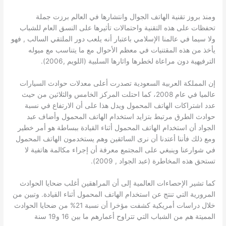
ومنذ بروز تقنية الهاتف الجوال وانتشارها في العالم برزت جملة
تحفظات على هذه التقنية واحتمالات تأثيرها على النسق العام للشباب
ولا سيما في عالمنا الإسلامي باعتبار أنه يلعب دور الملتقي السالب , فهو
يأخذ من هذه المقتنيات في معظم الأحوال مع ما يتناسب مع ميوله
الترفيهية دون مراعاة لخطرها واثارها السلبية (اللويم ,2006).
إن المملكة العربية السعودية تصدرت أعلى معدلات حوادث السيارات
عالميا في عام 2008، كما احتلت المركز الخامس والثلاثين من حيث
عدد اشتراكات الهاتف المحمول ويدل هذا على أن الارتفاع في نسبة
حوادث الطرق مرتبط بتزايد استخدام الهاتف المحمول وأضاف عبد
الجواد أن استخدام الهاتف المحمول أثناء القيادة ببساطة هو أمر خطير
ومع ذلك فأننا أعتدنا أن نرى السائقين وهم يستخدمون الهاتف المحمول
في شوارعنا وينبغي على المجتمع معرفة أن إجراء مكالمة هاتفية لا
تستحق هذه المخاطرة (عبد الجواد , 2009).
كما تشير الإحصاءات العالمية إلى أن المراهقين أغلب ضحايا الحوادث
المرورية التي تنتج عن استخدام الهاتف المحمول أثناء القيادة. وتبين من
خلال دراسات أمريكية كشفت مؤخرا أن نسبة 21% من ضحايا الحوادث
المميتة هم من الشباب التي تتراوح أعمارهم ما بين 16 و19 سنة