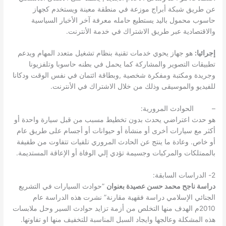
عن طريق شبكة أبراج موزعة في منطقة معينة ويستخدم كجهاز
حاسوب محمول باليد يستطيع حامله معرفة آخر الأخبار السياسية
والاقتصادية عبر طريق الاشتراك في خدمة الأنترنت.
إجرائيا:
هو جهاز يحوي خدمات تقنية بنظام تشغيل متعدد المهام ويدعم
تطبيقات التصوير والمشاركة كما يحمل في بطنه حاسوبا وتلفزيونا
وجريدة ومكتبة ومفكرة شخصية ,وبطاقة ائتمان في نفس الوقت ودكانا
للفيديو والموسيقى وذلك من خلال الاشتراك في الأنترنت.
– الحوادث المرورية:
هو حدث اعتراضي يحدث بدون تخطيط مسبب من قبل سيارة واحدة أو
أكثر مع سيارات أخرى أو منشأة أو حيوانات أو أجسام على طريق عام
أو خاص. وعادة ما ينتج عن الحادث المروري تلفيات تتفاوت من طفيفة
بالممتلكات والمركبات وجسيمة تؤدي إلي الوفاة أو الإعاقة المستديمة.
2- الدراسات السابقة:
دراسة ناجح محمد حسن عصيدة بعنوان
”حوادث السيارات في التشريع
الجنائي الإسلامي دراسة فقهية مقارنة” نشرت هذه الدراسة عام
2010م الهدف منها التخلص من أزمة تزايد حوادث السير وحل ملابسات
هذه المشكلة وعالجها وايجاد السبل المناسبة للتخفيف منها او تفاوتها.