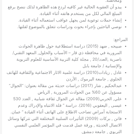
ومخالفته.
يبدو أن العقوبة الحالية غير كافيه لردع هذه الظاهرة لذلك ننصح برفع
المبلغ المالي لكل من يستخدم هاتفه أثناء القيادة.
إنشاء حملات توعوية لمن يجهل عواقب استعماله أثناء القيادة.
نوصي الباحثين بإجراء بحوث ودراسات تتعلق بالموضوع لقلتها.
المراجع:
صبيحه , ضهد (2015) دراسة استطلاعية حول ظاهرة الحوادث
المرورية في محافظة ذي قار – الأسباب والحلول, المعهد التقني/
ناصرية ,العدد/20 , مجلة كلية التربية الأساسية للعلوم التربوية
والإنسانية / جامعة بابل
عادل , زيادات(2010) دراسة علمية الاثار الاجتماعية والثقافية للهاتف
الخلوي , جامعة اليرموك , الأردن
عبدالحكيم , شار (2017) دراسات حديثة من مقالة بعنوان: “الجوال”
مسؤول عن 60% من الحوادث المرورية , الرياض
علي, الحربي(2009) مقالة عن الجوال ثقافة شبابية , العدد 530
عيسى , اليعقوبي (2016). دراسة ” قلة الانتباه والإدراك وعدم
الاستجابة أمراض تصاحب الاطلاع على الهاتف أثناء القيادة ” عمان.
فاتن , بركات (2009) التأثيرات السلبية المختلفة التي تتركها وسائل
الاتصال الحديثة , ورقة عمل قدمت في المؤتمر العلمي النفسي
التربوي , جامعة دمشق.