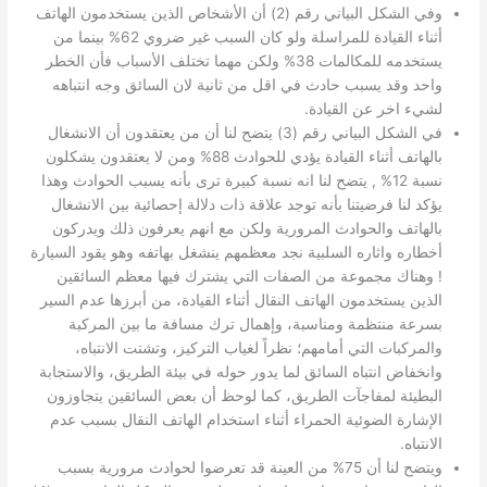
وفي الشكل البياني رقم (2) أن الأشخاص الذين يستخدمون الهاتف
أثناء القيادة للمراسلة ولو كان السبب غير ضروي 62% بينما من
يستخدمه للمكالمات 38% ولكن مهما تختلف الأسباب فأن الخطر
واحد وقد يسبب حادث في اقل من ثانية لان السائق وجه انتباهه
لشيء اخر عن القيادة.
في الشكل البياني رقم (3) يتضح لنا أن من يعتقدون أن الانشغال
بالهاتف أثناء القيادة يؤدي للحوادث 88% ومن لا يعتقدون يشكلون
نسبة 12% , يتضح لنا انه نسبة كبيرة ترى بأنه يسبب الحوادث وهذا
يؤكد لنا فرضيتنا بأنه توجد علاقة ذات دلالة إحصائية بين الانشغال
بالهاتف والحوادث المرورية ولكن مع انهم يعرفون ذلك ويدركون
أخطاره واثاره السلبية نجد معظمهم ينشغل بهاتفه وهو يقود السيارة
! وهناك مجموعة من الصفات التي يشترك فيها معظم السائقين
الذين يستخدمون الهاتف النقال أثناء القيادة، من أبرزها عدم السير
بسرعة منتظمة ومناسبة، وإهمال ترك مسافة ما بين المركبة
والمركبات التي أمامهم؛ نظراً لغياب التركيز، وتشتت الانتباه،
وانخفاض انتباه السائق لما يدور حوله في بيئة الطريق، والاستجابة
البطيئة لمفاجآت الطريق، كما لوحظ أن بعض السائقين يتجاوزون
الإشارة الضوئية الحمراء أثناء استخدام الهاتف النقال بسبب عدم
الانتباه.
ويتضح لنا أن 75% من العينة قد تعرضوا لحوادث مرورية بسبب