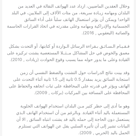
وخلال العقدين الماضيين، ازداد عدد الهواتف النقالة في العديد من
البلدان ومهامه زيـادة سريعة، من مئات الآلاف إلى الملايين، في البلد
الواحد! ويمكن أن يؤثر استعمال الهاتف سلباً على أداء السائق
الجسمانية والإدراكية ومهامه وعلى مقدرته في اتخاذ القرارات الحاسمة
والصائبة (اليعقوبي , 2016).
فـقـيـام الـسـائـق بـقراءة الرسائل الـواردة أو كتابتها، أو التحدث بشكل
معمق والخوض في حل المشاكل مــثــلا المستعصية يشتت تركيزه على
القيادة وعلى ما يدور حوله مما يسبب وقوع الحوادث (زيادات , 2010).
وقد بينت نتائج الدراسات حول التشتت والضغط النفسي أن زمن
استجابة السائق يزيد بمقدار 0.5 ثانية إلى 1.5 ثانية أثناء التحدث على
الهاتف ويؤثر في قدرته على المحافظة على ثبات اتجاهه والحفاظ على
المحافظة على المسافة بين المركبات (بركات , 2009).
وهو ما أدى إلى حظر كثير مـن البلدان استخدام الهواتف الخلوية
المستعملة باليد أثناء القيادة. وبالرغم من أن استخدام الهاتف الـذي
يستعمل دون الحاجة إلى حمله باليد قد يشتت انتباه السائق , الا أن
البيانات تشير إلى أن تأثيره السلبي يقل عن الهواتف التي تستلزم
الحمل باليد (الحربي , 2009).