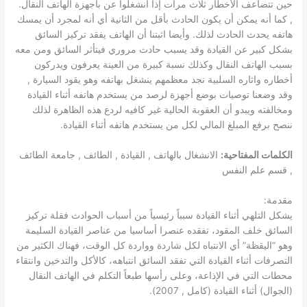
حين تتضاعف الأخطار ثلاث مرات إذا انشغلوا عن بأجهزة الهاتف النقال.
, كما أنه يمكن أن يكون الحادث بأقل من الثانية أي أنه لمجرد أن يمسك
هاتفه يحدث الحادث لذلك. وأيضا اثبتنا أن الهاتف يفقد تركيز السائق
بشكل كبير عن القيادة وقد يسبب حادث مروري فيتأثر السائق ومن معه
بسبب الهاتف النقال وكذلك نسبة كبيرة من العينة يعرفون ويدركون
أخطاره واثاره السلبية نجد معظمهم ينشغل بهاتفه وهو يقود السيارة ,
وقد وضعنا توصيات بوضع أجهزة لرصد من يستخدم هاتفه أثناء القيادة
ومخالفته ويبدو أن العقوبة الحالية غير كافيه لردع هذه الظاهرة لذلك
ننصح برفع المبلغ المالي لكل من يستخدم هاتفه أثناء القيادة.
الكلمات المفتاحية:
الانشغال بالهاتف , القيادة , الطائف , جامعة الطائف
, قسم علم النفس
مقدمة:
يشكل التلهي أثناء القيادة سبباً رئيسياً من أسباب الحوادث فقلة تركيز
السائق خلف المقود، تفقده عنصرا أساسيا من عناصر القيادة السليمة
وهو “اليقظة” أي الانتباه لكل شاردة وواردة كل الوقت، فهناك الكثير من
التصرفات أثناء القيادة التي تفقد السائق انتباهه، كالأكل والتدخين وانتقاء
محطات التي في الإذاعة، وعلى رأسها طبعاً التكلم في الهاتف النقال
(الجوال) أثناء القيادة (كامل , 2007).