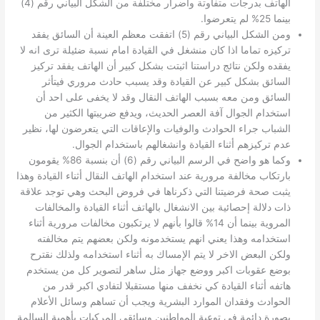
الهاتف بدرجات متفاوتة واضرار مختلفة من الشكل البياني رقم (4)
بينما 25% لم يتعرضوا.
ومن الشكل البياني رقم (5) اتفقت معظم العينة أن السائق يفقد
تركيزه تماما اذا كان منشغل في القيادة امام نسبة ضئيلة ترى انه لا
يفقده ولكن نتائج دراستنا اثبتت بشكل كبير أن الهاتف يفقد تركيز
السائق بشكل كبير عن القيادة وقد يسبب حادث مروري فيتأثر
السائق ومن معه بسبب الهاتف النقال وقد لا يخفى على احد أن
استخدام الجوال آفة العصر الحديث، ويدفع ضريبتها الكثير من
الشباب جراء الحوادث والوفيات والإعاقات التي يتعرضون لها، نظير
عدم تركيزهم أثناء القيادة وانشغالهم باستخدام الجوال.
وكما هو واضح في الرسم البياني رقم (6) أن بنسبة 86% يقومون
بارتكاب مخالفة مرورية عند استخدام الهاتف النقال أثناء القيادة وهذا
يثبت صحة فرضيتنا التي ذكرناها في فروض البحث وهي توجد علاقة
ذات دلالة إحصائية بين الانشغال بالهاتف أثناء القيادة والمخالفات
المروية بينما أن 14% قالوا بأنهم لا يرتكبون مخالفات مرورية أثناء
استخدامه وهذا يعني انهم يستخدمونه ولكن بعضهم يتم مخالفته
ولكن البعض الاخر لا يتم الإمساك به أثناء استخدامه ولذلك نقترح
بوضع عقوبات اكبر ووضع جهاز مثل ساهر لتصوير كل من يستخدم
هاتفه أثناء القيادة كي نخفف منها مستقبلا لتفادي اكبر قدر من
الحوادث وفقدان الموارد البشرية ويجب أن تساهم وسائل الأعلام
بصورة دائمة في توعية المواطنين وسائقي المركبات بأهمية السالمة