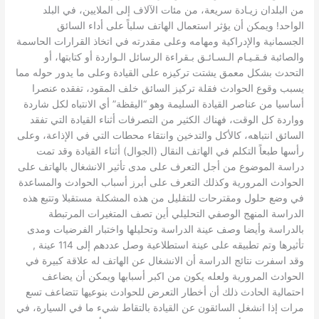
من البلدان زيـادة سريعة، من مئات الآلاف إلى الملايين، في البلد
الواحد! ويمكن أن يؤثر استعمال الهاتف سلباً على أداء السائق
الجسمانية والإدراكية ومهامه وعلى مقدرته في اتخاذ القرارات الحاسمة
والصائبة فـقـيـام الـسـائـق بـقراءة الرسائل الـواردة أو كتابتها، أو
التحدث بشكل معمق يشتت تركيزه على القيادة وعلى ما يدور حوله مما
يسبب وقوع الحوادث فقلة تركيز السائق خلف المقود، تفقده عنصرا
أساسيا من عناصر القيادة السليمة وهو “اليقظة” أي الانتباه لكل شاردة
وواردة كل الوقت، فهناك الكثير من التصرفات أثناء القيادة التي تفقد
السائق انتباهه، كالأكل والتدخين وانتقاء محطات التي في الإذاعة، وعلى
رأسها طبعاً التكلم في الهاتف النقال (الجوال) أثناء القيادة وقد تمت
دراسة الموضوع من أجل التعرف على مدى تأثير الانشغال بالهاتف على
الحوادث المرورية وكذلك التعرف على أبرز أسباب الحوادث والمساعدة
في وضع حلول ومقترحات للتقليل من هذه المشكلة مستقبلا وتتبع هذه
الدراسة المنهج الوصفي التحليلي أين تصف المتغيرات المرتبطة
بالدراسة وأيضا وصف عينة الدراسة وتحليلها واختبار الفرضيات ومدى
تأثيرها وتم تطبيقه على عينة استطلاعية وصل عددهم إلى 114 عينة ,
وقد اسفرت نتائج الدراسة أن الانشغال عن الهاتف له علاقة كبيرة في
الحوادث المرورية ولعله يكون من اكبر أسبابها ويمكن أن يضاعف
احتمالية الحادث ذلك أن أخطار التعرض للحوادث بنوعيها تتضاعف تسع
مرات إذا انشغل السائقون عن القيادة بالتقاط شيء ما في السيارة، في