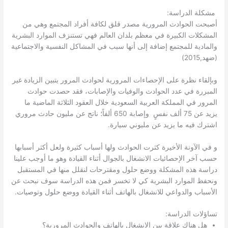
مشكلة الدراسة:
أصبحت الحوادث المرورية مصدر قلق لكافة أفراد المجتمع وهي من
المشكلات الكبيرة في معظم بلدان العالم فهي تستنزف الموارد البشرية
والمادية للمجتمع إضافة إلى أنها سبب في المشاكل النفسية والاجتماعية
(ضهد,2015)
وبإلقاء نظرة على الإحصاءات المرورية لحوادث المرور يتبين الزيادة غير
المبررة في عدد الحوادث والوفيات والإصابات، فقد حصدت حوادث
المرور في المملكة العربية السعودية خلال العقود الثلاثة الماضية ما
يزيد عن 75 ألف نفسٍ وإصابة 650 ألفاً؛ ناتج عن مليون حادث مروري
اشترك فيه ما يزيد عن مليوني سيارة.
و في الآونة الأخيرة كثرت الحوادث ولها أسباب كثيرة ولعل أكثر أسبابها
حسب آخر الإحصائيات الانشغال بالجوال أثناء القيادة وهو ما أوجب علينا
دراسة هذه المشكلة ووضع حلول ومقترحات لنقلل منها في المستقبل
ونحفظ الموارد البشرية كي لا تخسر فمن هذه الدراسة سوف نبحث عن
الأسباب والدواعي للانشغال بالهاتف أثناء القيادة ووضع حلول وتوصيات.
تساؤلات الدراسة:
هل هناك علاقة بين الانشغال بالهاتف والحوادث المرورية؟