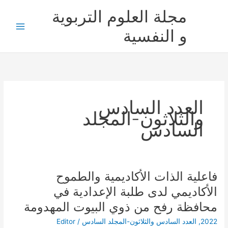
خطي
مجلة العلوم التربوية
لى
لمحتوى
و النفسية
العدد السادس
والثلاثون-المجلد
السادس
فاعلية الذات الأكاديمية والطموح
فاعلية
الذات
الأكاديمي لدى طلبة الإعدادية في
الأكاديمية
محافظة رفح من ذوي البيوت المهدومة
والطموح
الأكاديمي
2022
,
العدد السادس والثلاثون-المجلد السادس
/
Editor