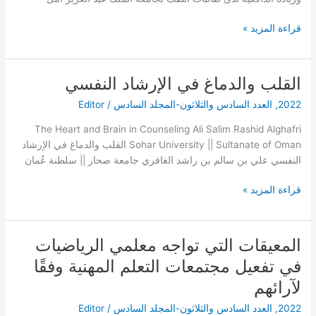
لدى
طالبات
قراءة المزيد »
الطب
بجامعة
الملك
القلب والدماغ في الإرشاد النفسي
القلب
عبد
والدماغ
العزيز
2022
,
العدد السادس والثلاثون-المجلد السادس
/
Editor
في
الإرشاد
The Heart and Brain in Counseling Ali Salim Rashid Alghafri
النفسي
Sohar University || Sultanate of Oman القلب والدماغ في الإرشاد
النفسي علي بن سالم بن راشد الغافري جامعة صحار || سلطنة عُمان
قراءة المزيد »
المعيقات التي تواجه معلمي الرياضيات
المعيقات
التي
في تفعيل مجتمعات التعلم المهنية وفقًا
تواجه
لآرائهم
معلمي
الرياضيات
2022
,
العدد السادس والثلاثون-المجلد السادس
/
Editor