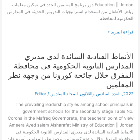
التدريس
Education || Jordan دور برنامج المعلمين الجدد في تمكين معلمات
الحديثة
رياض الأطفال من استخدام استراتيجيات التدريس الحديثة في المدارس
في
الحكومية لمحافظة
المدارس
الحكومية
قراءة المزيد »
لمحافظة
عجلون
من
الأنماط القيادية السائدة لدى مديري
الأنماط
وجهة
القيادية
نظرهن
المدارس الثانوية الحكومية في محافظة
السائدة
المفرق خلال جائحة كورونا من وجهة نظر
لدى
مديري
المعلمين
المدارس
2022
,
العدد السادس والثلاثون-المجلد السادس
/
Editor
الثانوية
الحكومية
The prevailing leadership styles among school principals in
في
government schools for the secondary stage Table No.
محافظة
Corona in the Mafraq Governorate, the teachers’ point of view
المفرق
Ameera Ayed salem Alsharafat Ministry of Education || Jordan
خلال
الأنماط القيادية السائدة لدى مديري المدارس الثانوية الحكومية في
جائحة
محافظة المفرق خلال جائحة كورونا من وجهة نظر المعلمين أميرة عايد