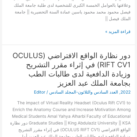
وعلاقتها بالعوامل الخمسة الكبرى للشخصية لدى طلبة جامعة الملك
الملك
فيصل محمود محمد محمود ياسين عمادة السنة التحضيرية || جامعة
فيصل
الملك فيصل ||
قراءة المزيد »
دور نظارة الواقع الافتراضي (OCULUS
دور
نظارة
RIFT CV1) في إثراء مقرر التشريح
الواقع
وزيادة الدافعية لدى طالبات الطب
الافتراضي
(OCULUS
بجامعة الملك عبد العزيز
RIFT
2022
,
العدد السادس والثلاثون-المجلد السادس
/
Editor
CV1)
في
The impact of Virtual Reality Headset (Oculus Rift CV1) to
إثراء
Enrich the Anatomy Course and Increase Motivation Among
مقرر
Medical Students Amal Yahya Alharbi Faculty of Educational
التشريح
Graduate Studies || King Abdulaziz University || KSA دور نظارة
وزيادة
الواقع الافتراضي (OCULUS RIFT CV1) في إثراء مقرر التشريح
الدافعية
وزيادة الدافعية لدى طالبات الطب بجامعة الملك عبد العزيز أمل