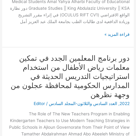
مقرر
Medical Students Amal Yahya Alharbi Faculty of Educational
التشريح
Graduate Studies || King Abdulaziz University || KSA دور نظارة
وزيادة
الواقع الافتراضي (OCULUS RIFT CV1) في إثراء مقرر التشريح
الدافعية
وزيادة الدافعية لدى طالبات الطب بجامعة الملك عبد العزيز أمل
لدى
طالبات
قراءة المزيد »
الطب
بجامعة
الملك
دور برنامج المعلمين الجدد في تمكين
دور
عبد
برنامج
معلمات رياض الأطفال من استخدام
العزيز
المعلمين
استراتيجيات التدريس الحديثة في
الجدد
في
المدارس الحكومية لمحافظة عجلون من
تمكين
وجهة نظرهن
معلمات
2022
,
العدد السادس والثلاثون-المجلد السادس
/
Editor
رياض
الأطفال
The Role of The New Teachers Program in Enabling
من
Kindergarten Teachers to Use Modern Teaching Strategies in
استخدام
Public Schools in Ajloun Governorate from Their Point of View
استراتيجيات
Tamather Abdalrahman Ahmad Abo Abeeleh Ministry of