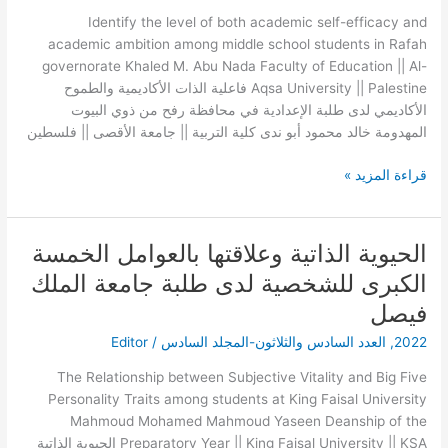
لدى
Identify the level of both academic self-efficacy and
طلبة
academic ambition among middle school students in Rafah
الإعدادية
governorate Khaled M. Abu Nada Faculty of Education || Al-
في
Aqsa University || Palestine فاعلية الذات الأكاديمية والطموح
محافظة
الأكاديمي لدى طلبة الإعدادية في محافظة رفح من ذوي البيوت
رفح
المهدومة خالد محمود أبو ندى كلية التربية || جامعة الأقصى || فلسطين
من
ذوي
قراءة المزيد »
البيوت
المهدومة
الحيوية الذاتية وعلاقتها بالعوامل الخمسة
الحيوية
الذاتية
الكبرى للشخصية لدى طلبة جامعة الملك
وعلاقتها
فيصل
بالعوامل
الخمسة
2022
,
العدد السادس والثلاثون-المجلد السادس
/
Editor
الكبرى
The Relationship between Subjective Vitality and Big Five
للشخصية
Personality Traits among students at King Faisal University
لدى
Mahmoud Mohamed Mahmoud Yaseen Deanship of the
طلبة
Preparatory Year || King Faisal University || KSA الحيوية الذاتية
جامعة