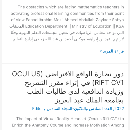
في
The obstacles which are facing mathematics teachers in
تفعيل
activating professional learning communities from their point
مجتمعات
of view Fahad Ibrahim Mokli Ahmed Abdullah Zaylaee Sabya
التعلم
Education Department || Ministry of Education || KSA المعيقات
المهنية
التي تواجه معلمي الرياضيات في تفعيل مجتمعات التعلم المهنية وفقًا
وفقًا
لآرائهم فهد بن إبراهيم موكلي أحمد بن عبد الله زيلعي إدارة التعليم
لآرائهم
قراءة المزيد »
دور نظارة الواقع الافتراضي (OCULUS
دور
نظارة
RIFT CV1) في إثراء مقرر التشريح
الواقع
وزيادة الدافعية لدى طالبات الطب
الافتراضي
(OCULUS
بجامعة الملك عبد العزيز
RIFT
2022
,
العدد السادس والثلاثون-المجلد السادس
/
Editor
CV1)
في
The impact of Virtual Reality Headset (Oculus Rift CV1) to
إثراء
Enrich the Anatomy Course and Increase Motivation Among