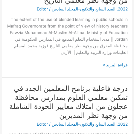
من وجهة نظر معلمي التاريخ
المدمج
في
2022
,
العدد السابع والثلاثون-المجلد السادس
/
Editor
المدارس
The extent of the use of blended learning in public schools in
الحكومية
Mafraq Governorate from the point of view of history teachers
في
Fawzia Muhammad Al-Muslim Al-Alimat Ministry of Education
محافظة
|| Jordan مدى استخدام التعلم المدمج في المدارس الحكومية في
المفرق
محافظة المفرق من وجهة نظر معلمي التاريخ فوزية محمد المسلم
من
العليمات وزارة التربية والتعليم || الأردن
وجهة
نظر
قراءة المزيد »
معلمي
التاريخ
درجة فاعلية برنامج المعلمين الجدد في
درجة
فاعلية
تمكين معلمي العلوم بمدارس محافظة
برنامج
عجلون من امتلاك معايير الجودة الشاملة
المعلمين
الجدد
من وجهة نظر المديرين
في
2022
,
العدد السابع والثلاثون-المجلد السادس
/
Editor
تمكين
معلمي