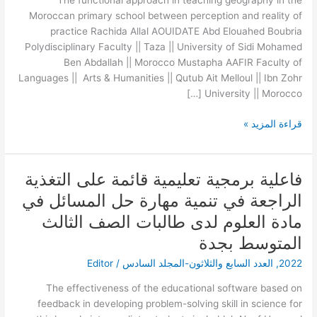
The functional approach in teaching geography in the
بالمدرسة
Moroccan primary school between perception and reality of
الابتدائية
practice Rachida Allal AOUIDATE Abd Elouahed Boubria
المغربية
Polydisciplinary Faculty || Taza || University of Sidi Mohamed
بين
Ben Abdallah || Morocco Mustapha AAFIR Faculty of
التصور
Languages || Arts & Humanities || Qutub Ait Melloul || Ibn Zohr
وواقع
University || Morocco […]
الممارسة
قراءة المزيد »
فاعلية برمجية تعليمية قائمة على التغذية
فاعلية
برمجية
الراجعة في تنمية مهارة حل المسائل في
تعليمية
مادة العلوم لدى طالبات الصف الثالث
قائمة
على
المتوسط بجدة
التغذية
2022
,
العدد السابع والثلاثون-المجلد السادس
/
Editor
الراجعة
في
The effectiveness of the educational software based on
تنمية
feedback in developing problem-solving skill in science for
مهارة