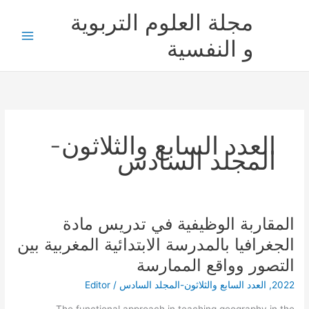
خطي
مجلة العلوم التربوية
لى
لمحتوى
و النفسية
العدد السابع والثلاثون-
المجلد السادس
المقاربة الوظيفية في تدريس مادة
المقاربة
الوظيفية
الجغرافيا بالمدرسة الابتدائية المغربية بين
في
التصور وواقع الممارسة
تدريس
مادة
2022
,
العدد السابع والثلاثون-المجلد السادس
/
Editor
الجغرافيا