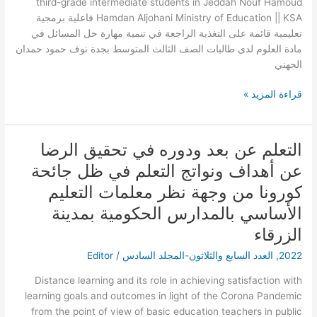
third-grade intermediate students in Jeddah Nouf Hamoud
حل
Hamdan Aljohani Ministry of Education || KSA فاعلية برمجية
المسائل
تعليمية قائمة على التغذية الراجعة في تنمية مهارة حل المسائل في
في
مادة العلوم لدى طالبات الصف الثالث المتوسط بجدة نوف حمود حمدان
مادة
الجهني
العلوم
لدى
قراءة المزيد »
طالبات
الصف
الثالث
التعلم عن بعد ودوره في تحقيق الرضا
التعلم
المتوسط
عن
عن أهداف ونواتج التعلم في ظل جائحة
بجدة
بعد
كورونا من وجهة نظر معلمات التعليم
ودوره
في
الأساسي بالمدارس الحكومية بمدينة
تحقيق
الزرقاء
الرضا
2022
,
العدد السابع والثلاثون-المجلد السادس
/
Editor
عن
أهداف
Distance learning and its role in achieving satisfaction with
ونواتج
learning goals and outcomes in light of the Corona Pandemic
التعلم
from the point of view of basic education teachers in public