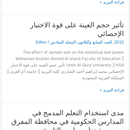
قراءة المزيد »
COVID-
19))
تأثير حجم العينة على قوة الاختبار
تأثير
حجم
الإحصائي
العينة
2022
,
العدد السابع والثلاثون-المجلد السادس
/
Editor
على
قوة
The effect of sample size on the statistical test power
الاختبار
Mohamed Ibrahim Ahmed Al shardi Faculty of Education ||
الإحصائي
Umm Al-Qura University || KSA تأثير حجم العينة على قوة الاختبار
الإحصائي محمد إبراهيم أحمد الشاردي كلية التربية || جامعة أم القرى ||
المملكة العربية السعودية
قراءة المزيد »
مدى استخدام التعلم المدمج في
مدى
استخدام
المدارس الحكومية في محافظة المفرق
التعلم