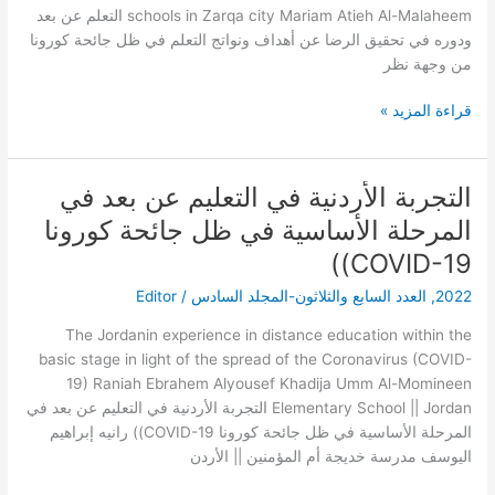
في
schools in Zarqa city Mariam Atieh Al-Malaheem التعلم عن بعد
ظل
ودوره في تحقيق الرضا عن أهداف ونواتج التعلم في ظل جائحة كورونا
جائحة
من وجهة نظر
كورونا
من
قراءة المزيد »
وجهة
نظر
معلمات
التجربة الأردنية في التعليم عن بعد في
التجربة
التعليم
الأردنية
الأساسي
المرحلة الأساسية في ظل جائحة كورونا
في
بالمدارس
COVID-19))
التعليم
الحكومية
عن
بمدينة
2022
,
العدد السابع والثلاثون-المجلد السادس
/
Editor
بعد
الزرقاء
The Jordanin experience in distance education within the
في
basic stage in light of the spread of the Coronavirus (COVID-
المرحلة
19) Raniah Ebrahem Alyousef Khadija Umm Al-Momineen
الأساسية
Elementary School || Jordan التجربة الأردنية في التعليم عن بعد في
في
المرحلة الأساسية في ظل جائحة كورونا COVID-19)) رانيه إبراهيم
ظل
اليوسف مدرسة خديجة أم المؤمنين || الأردن
جائحة
كورونا