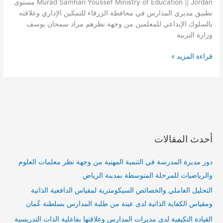
Murad Samhan Youssef Ministry of Education || Jordan مستوى
الإبداعي
تطبيق مديري المدارس في محافظة الزرقاء للتمكين الإداري وعلاقته
للمعلمين
بالسلوك الإبداعي للمعلمين من وجهة نظرهم مراد سمحان يوسف
من
وزارة التربية
وجهة
نظرهم
قراءة المزيد »
أحدث المقالات
دور مديرة المدرسة في التنمية المهنية من وجهة نظر معلمات العلوم
والرياضيات للمرحلة المتوسطة بمدينة الرياض
التحليل العاملي والخصائص السيكومترية لمقياس الدافعية الذاتية
ومقياس الكفاية الذاتية لدى عينة من طلبة المدارس بسلطنة عُمان
القيادة التكيفية لدى مديرات المدارس وعلاقتها بفاعلية الذات التدريسية