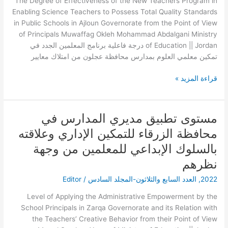
The Degree of Effectiveness of the New Teachers Program in
العلوم
Enabling Science Teachers to Possess Total Quality Standards
بمدارس
in Public Schools in Ajloun Governorate from the Point of View
محافظة
of Principals Muwaffag Okleh Mohammad Abdalgani Ministry
عجلون
of Education || Jordan درجة فاعلية برنامج المعلمين الجدد في
من
تمكين معلمي العلوم بمدارس محافظة عجلون من امتلاك معايير
امتلاك
معايير
قراءة المزيد »
الجودة
الشاملة
من
مستوى تطبيق مديري المدارس في
مستوى
وجهة
تطبيق
محافظة الزرقاء للتمكين الإداري وعلاقته
نظر
مديري
المديرين
بالسلوك الإبداعي للمعلمين من وجهة
المدارس
في
نظرهم
محافظة
2022
,
العدد السابع والثلاثون-المجلد السادس
/
Editor
الزرقاء
للتمكين
Level of Applying the Administrative Empowerment by the
الإداري
School Principals in Zarqa Governorate and its Relation with
وعلاقته
the Teachers’ Creative Behavior from their Point of View
بالسلوك