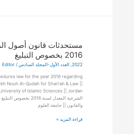
بمنطقة
عسير
مستحدثات
مستحدثات قانون أصول الم
قانون
2016 بخصوص التبليغ
أصول
2022
,
العدد الأول-المجلد السادس
/
Editor
المحاكمات
الشرعية
dures law for the year 2016 regarding
المعدل
ikh Nouh Al-Qudah for Shari’ah & Law ||
لسنة
2016
الشرعية المعدل لسنة 16
بخصوص
والقانون || جامعة العلوم
التبليغ
قراءة المزيد »