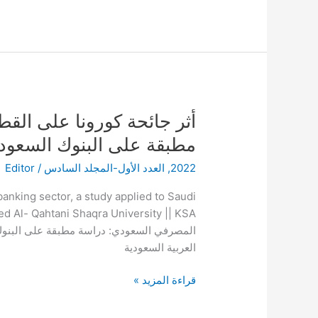
أثر
أثر جائحة كورونا على الق
جائحة
مطبقة على البنوك السعود
كورونا
2022
,
العدد الأول-المجلد السادس
/
Editor
على
القطاع
anking sector, a study applied to Saudi
المصرفي
السعودي:
المصرفي السعودي: دراسة مطبقة على البنوك 
دراسة
العربية السعودية
مطبقة
على
قراءة المزيد »
البنوك
السعودية