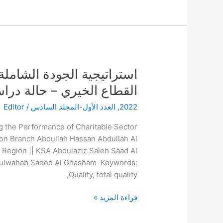
استراتيجية
استراتيجية الجودة الشامل
الجودة
القطاع الخيري – حالة درا
الشاملة
2022
,
العدد الأول-المجلد السادس
/
Editor
ودورها
في
ing the Performance of Charitable Sector
تحسين
ion Branch Abdullah Hassan Abdullah Al
أداء
r Region || KSA Abdulaziz Saleh Saad Al
منشآت
bdulwahab Saeed Al Ghasham Keywords:
القطاع
Quality, total quality,
الخيري
–
قراءة المزيد »
حالة
دراسية