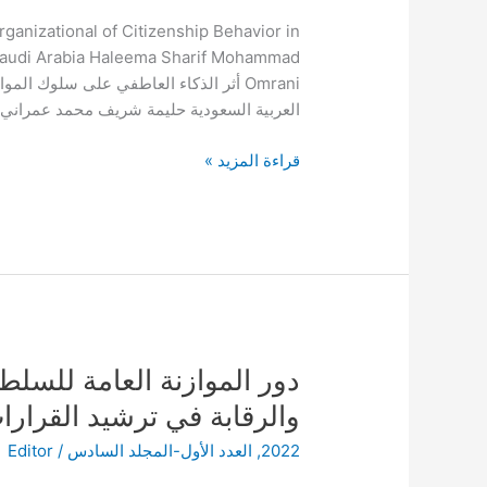
سلوك
rganizational of Citizenship Behavior in
المواطنة
Saudi Arabia Haleema Sharif Mohammad
التنظيمي
Omrani أثر الذكاء العاطفي على سلوك ال
في
العربية السعودية حليمة شريف محمد عمراني
البنوك
بمدينة
قراءة المزيد »
مكة
المكرمة
بالمملكة
العربية
السعودية
دور
دور الموازنة العامة للسلط
الموازنة
والرقابة في ترشيد القرارات
العامة
2022
,
العدد الأول-المجلد السادس
/
Editor
للسلطة
الفلسطينية