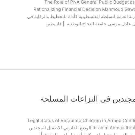
The Role of PNA General Public Budget as 
Rationalizing Financial Decision Mahmoud Ga
National Universit دور الموازنة العامة للسلطة الفلسطينية كأداة للتخطيط والرقابة في
ئل عادل موسى جامعة النجاح الوطنية || فلسطين
لمجندين في النزاعات المسلحة
Legal Status of Recruited Children in Armed Confl
Ibrahim Ahmad Ibrahim Kulliyyah of Laws || IIUM || Malaysia الوضع القانوني للأطفال المجندين
 الدين الحاج إبراهيم كلية أحمد إبراهيم للحقوق ||