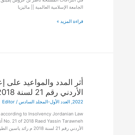
المسلحة
الجامعة الإسلامية العالمية || ماليزيا
قراءة المزيد »
أثر
أثر المدد والمواعيد على إ
المدد
الأردني رقم 21 لسنة 2018 م
والمواعيد
2022
,
العدد الأول-المجلد السادس
/
Editor
على
إعادة
n according to Insolvency Jordanian Law
التنظيم
wneh
وفق
الأردني رقم 21 لسنة 2018 م رائد ياسين الطراونة
قانون