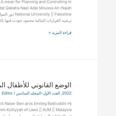
A mean for Planning and Controlling in
كأداة
wdat Qabaha Nael Adel Moussa An-Najah
للتخطيط
y || Palestine
والرقابة
ترشيد القرارات المالية محمود جودت قبها نا
في
ترشيد
قراءة المزيد »
القرارات
المالية
الوضع
الوضع القانوني للأطفال ا
القانوني
2022
,
العدد الأول-المجلد السادس
/
Editor
للأطفال
المجندين
ict Naser Ben aros Emiteg Badruddin Hj
في
النزاعات
في النزاعات المسلحة ناصر بن عروس إميثق بدر