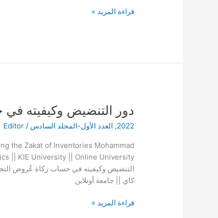
الإعسار
قراءة المزيد »
الأردني
رقم
21
لسنة
2018
م
دور
دور التنضيض وكيفيته في 
التنضيض
2022
,
العدد الأول-المجلد السادس
/
Editor
وكيفيته
في
ing the Zakat of Inventories Mohammad
حساب
زكاة
التنضيض وكيفيته في حساب زكاة عُروض التجا
عُروض
كاي || جامعة أونلاين
التجارة
قراءة المزيد »