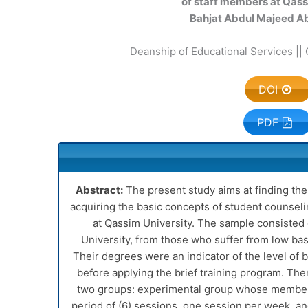
of staff members at Qass
Bahjat Abdul Majeed A
Deanship of Educational Services || 
DOI
PDF
Abstract:
The present study aims at finding the 
acquiring the basic concepts of student counse
at Qassim University. The sample consisted 
University, from those who suffer from low bas
Their degrees were an indicator of the level of 
before applying the brief training program. The
two groups: experimental group whose members
period of (6) sessions, one session per week, 