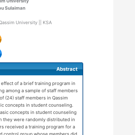
im University
bu Sulaiman
Qassim University || KSA
Abstract
effect of a brief training program in
ling among a sample of staff members
of (24) staff members in Qassim
ic concepts in student counseling.
basic concepts in student counseling
n they were randomly distributed in
 received a training program for a
and control group whose members did