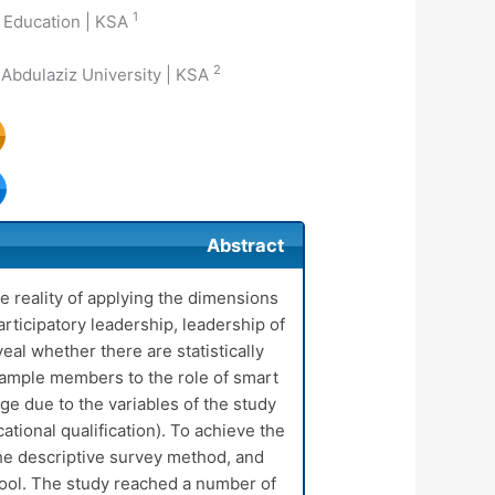
1
Private Education | Ministry of Education | KSA
2
College of Education | Prince Sattam bin Abdulaziz University | KSA
Abstract
e reality of applying the dimensions
rticipatory leadership, leadership of
eal whether there are statistically
 sample members to the role of smart
ge due to the variables of the study
tional qualification). To achieve the
the descriptive survey method, and
tool. The study reached a number of