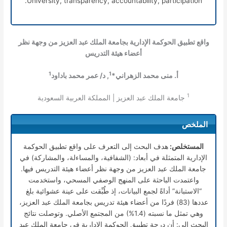
University, transparency, accountability, participation.
واقع تطبيق الحوكمة الإدارية بجامعة الملك عبد العزيز من وجهة نظر
أعضاء هيئة التدريس
1
1
أ. منى محمد الزهراني*
, د/ عمر محمد باداود
1
جامعة الملك عبد العزيز | المملكة العربية السعودية
الملخص
المستخلص:
هدف البحث إلى التعرف على واقع تطبيق الحوكمة
الإدارية المتمثلة في أبعاد: (الشفافية، والمساءلة، والمشاركة) في
جامعة الملك عبد العزيز من وجهة نظر أعضاء هيئة التدريس فيها.
واعتمدت الباحثة على المنهج الوصفي المسحي، واستخدمت
“الاستبانة” أداةً لجمع البيانات، إذ طُبِّقت على عينة عشوائية بلغ
عددها (83) فردًا من أعضاء هيئة تدريس بجامعة الملك عبد العزيز،
وهي تمثل ما نسبته (1.4%) من المجتمع الأصلي. وتوصلت نتائج
البحث إلى: أن درجة تطبيق الحوكمة الإدارية في جامعة الملك عبد