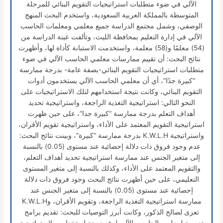
الآلي في ضوء متطلبات استراتيجيات التقويم البنائي للمرحلة
المتوسطة بالمملكة العربية السعودية، واستخدم البحث المنهج
الوصفي، وشمل مجتمع الدراسة جميع معلمي ومعلمات الحاسب
الآلي في إدارة التعليم بمحافظة الليث، وتألفت عينة الدراسة من
(54) معلمًا و(58) معلمة، واستخدمت الاستبانة كأداة لها، وأظهرت
نتائج البحث: أن تقييم ممارسات معلمي الحاسب الآلي في ضوء
متطلبات استراتيجيات التقويم البنائي-بصفة عامة- بدرجة ممارسة
“كبيرة جدًا”، أي أن معلمي الحاسب الآلي يستخدمون أدوات
التقويم البنائي، وكانت نتيجة استخدامهم لتلك الاستراتيجيات على
النحو التالي: استراتيجية التغذية الراجعة، واستراتيجية تحديد
أهداف التعلم بدرجة ممارسة “كبيرة جدا”، على حين ظهرت
استراتيجية التقويم المعتمد على الأداء، واستراتيجية تقويم الأقران،
واستراتيجية K.W.L.H بدرجة ممارسة “كبيرة”، وبينت نتائج البحث:
عدم وجود فروق ذات دلالة إحصائية عند مستوى (0.05) بالنسبة
إلى متغير الجنس عند ممارسة استراتيجية تحديد أهداف التعلم،
والتقويم المعتمد على الأداء، وكذلك بالنسبة إلى متغير المستوى
التعليمي، على حين أظهرت نتائج البحث وجود فروق ذات دلالة
إحصائية عند مستوى (0.05) بالنسبة إلى متغير الجنس عند
ممارسة استراتيجية التغذية الراجعة، وتقويم الأقران، وK.W.L.H
تعزى لصالح الذكور، وكانت أبرز التوصيات للبحث: تقديم برامج