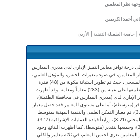
جهة نظر المعلمين
اني أحمد الكريمين
 | جامعة الطفيلة التقنية | الأردن
 درجة توافر معايير التميز الإداري لدى مديري المدارس
ر المعلمين، في ضوء متغيرات الجنس، والمؤهل العلمي،
والخبرة، واتبع الباحث المنهج الوصفي المسحي، حيث تم تطوير استبانة مكونة من (48) فقرة
موزعة على خمسة معايير، قام الباحث بتطبيقها على عينة من (283) معلماً ومعلمة، وقد أظهرت
ميز الإداري لدى (مديري المدارس في محافظة الطفيلة)،
 كلي (3.19) بدرجة توافر (متوسطة)، أما على مستوى المعايير فقد حصل معيار
أخلاقيات المهنة على أعلى متوسط (3.25)، ثم معيار التمكن العلمي والتنمية المهنية بمتوسط
(3.24)، وجاء ثالثاً التواصل مع المجتمع المحلي (3.21)، ورابعاً قيادة العمليات الإشرافية (3.17)،
وأخيراً المبادرات الإبداعية بمتوسط (3.12)، وجميعها بتقدير (متوسط)، كما أظهرت النتائج وجود
المعلمين تعزى لجنس المعلم، في ثلاثة معايير والكلي