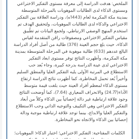
الملخص: هدفت الدراسة إلى معرفة مستوى التفكير الاختراعي
ومستوى الذكاء لدى الطالبات الموهوبات بالمرحلة المتوسطة
بمدينة مكة المكرمة لعام (1443ه)، ودراسة العلاقة بين التفكير
الاختراعي والذكاء لدى الطالبات الموهوبات، ولتحقيق الهدف تم
استخدم المنهج الوصفي الارتباطي، ولجمع البيانات تم تطُبيق
مقياس التفكير الاختراعي ومصفوفات راڨن المتقدمة لقياس
الذكاء، حيث بلغ حجم العينة (376) طالبة من أصل أفراد الدراسة
البالغ عددهم (633) طالبة موهوبة في المرحلة المتوسطة بمدينة
مكة المكرمة، وأظهرت النتائج توفر مستوى ابعاد التفكير
الاختراعي لدى عينة الدراسة بدرجة كبيرة، وجاء بُعد حب
الاستطلاع في المرتبة الأولى يليه التفكير العليا والمنطق السليم
وأخيراً بُعد تحمل المخاطرة، كما أظهرت نتائج الدراسة ارتفاع
مستوى الذكاء لمعظم أفراد العينة حيث بلغت قيمة متوسط
الأداء(24.77) والانحراف المعياري (7.64)، كما أوضحت النتائج
وجود علاقة ارتباطية غير دالة إحصائياً بين الذكاء وكلاً من أبعاد
التفكير الاختراعي وهي التكييف والتوجيه الذاتي وحب الاستطلاع
والتفكير العليا والابداع، بينما توجد علاقة ارتباطية موجبة ودالة
إحصائيا بين الذكاء والاتجاه نحو المخاطرة.
الكلمات المفتاحية: التفكير الاختراعي؛ اختبار الذكاء؛ الموهوبات؛