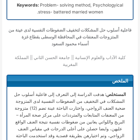
Keywords:
Problem- solving method, Psychologyical
stress- battered married women.
فاعلیة أسلوب حل المشكلات لتخفیف الضغوطات النفسية لدى عينة من
المتزوجات المعنفات في المحافظة الوسطى بقطاع غزة
أسماء محمود السعود
كلية الآداب والعلوم الإنسانية || جامعة الحسن الثاني || المملكة
المغربية
الملخص
المستخلص:
هدفت الدراسة إلى التعرف إلى فاعلية أسلوب حل
المشكلات في التخفيف من الضغوطات النفسية لدى المتزوجة
ضحية العنف الزواجي، واختارت الباحثة عينة تضم (12) متزوجة
من المعنفات المتابعات والمترددات على مركز صحة المرأة –
البريج واللواتي يعانين من ضغوطات نفسية نتيجة العنف الواقع
عليهن، وايضا حصلن على أعلى الدرجات في مقياس العنف
الزواجي، وتم اختيارهن بطريقة قصدية وقد استخدمت الباحثة