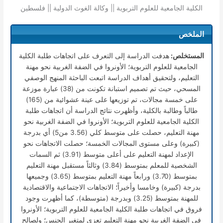
الكلية الجامعية للعلوم التربوية || وكالة الغوث الدولية || فلسطين
الملخص
المستخلص:
هدفت الدراسة إلى التعرف على اتجاهات طلبة الكلية
الجامعية للعلوم التربوية؛ الأونروا في الضفة الغربية نحو مهنة
التعليم، ولتحقيق أهداف الدراسة اتبعت الباحثة المنهج الوصفي
المسحي، حيث تم تصميم استبانة تكونت من (38) عبارة موزعة
على خمسة مجالات، تم توزيعها على عينة عشوائية من (165)
طالباً وطالبة بالكلية، وأظهرت نتائج الدراسة أن اتجاهات طلبة
الكلية الجامعية للعلوم التربوية؛ الأونروا في الضفة الغربية نحو
مهنة التعليم، حصلت على متوسط كلي (3.56 من5) أي بدرجة
(كبيرة) وعلى مستوى المجالات الخمسة؛ حصلت الاتجاهات نحو
الإعداد لمهنة التعليم على أعلى متوسط (3.91) ثم السمات
الشخصية للمعلم بمتوسط (3.84) وثالثاً مستقبل مهنة التعليم
بمتوسط (3.70) ورابعاً مهنة التعليم بمتوسط (3.65) وجميعها
بدرجة (كبيرة) وخامسا وأخيراً؛ الاتجاهات الاجتماعية والاقتصادية
للمهنة بمتوسط (3.25) وبدرجة (متوسطة)، كما أظهرت وجود
فروق في اتجاهات طلبة الكلية الجامعية للعلوم التربوية؛ الأونروا
في الضفة الغربية نحو مهنة التعليم تعزى لمتغير الجنس؛ ولصالح