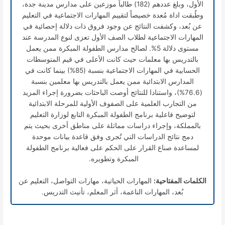
الأول، وبلغ عددهم (182) طالباً موزعين على مدارس مدينة جدة،
وطُبقت اداة مُعدة خصيصاً لتقييم المهارات الاجتماعية في التعليم
عن بُعد، وكشفت النتائج عن وجود فروق ذات دلالة إحصائية في
المهارات الاجتماعية لطلاب الصف الأول تعزى لنوع المدرسة عند
مستوى دلالة 5%. لصالح مدارس الطفولة المبكرة ممن يعمل
بالتدريس بها معلمات حيث كانت الأعلى في قيم المتوسطات
الحسابية في المهارات الاجتماعية بنسبة (85%) بينما كانت في
المدارس الابتدائية ممن يعمل بالتدريس بها معلمين بنسبة
(76.6%)، واستنادا للنتائج أوصت الباحثات بضرورة إجراء المزيد
من التجارب العلمية على الصفوف الأولية للمرحلة الابتدائية
لتوضيح فاعلية برنامج الطفولة المبكرة التابع لوزارة التعليم
بالمملكة، وإجراء دراسات مماثلة على مناطق أخرى بحيث يتم
دمج نتائج الدراسات التي تُجرى وفق قاعدة بيانات موحدة
لمساعدة صناع القرار على الحكم على فعالية برنامج الطفولة
المبكرة وتطويره.
الكلمات المفتاحية:
المهارات الحياتية، مهارات التواصل، التعليم عن
بُعد، المهارات الناعمة، أثر المعلم، تأنيث التدريس.