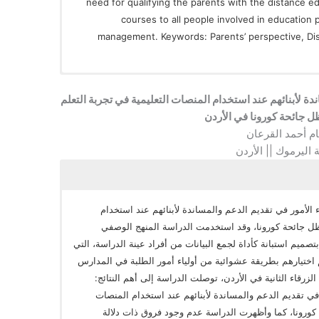
need for qualifying the parents with the distance e
courses to all people involved in education p
management. Keywords: Parents’ perspective, Dist
ندة لأبنائهم عند استخدام المنصات التعليمية في تجربة التعلم
ل جائحة كورونا في الأردن
م أحمد القرعان
 اليرموك || الأردن
الأمور في تقديم الدعم والمساندة لأبنائهم عند استخدام
 ظل جائحة كورونا، وقد استخدمت الدراسة المنهج الوصفي
تصميم استبانة كأداة لجمع البيانات من أفراد عينة الدراسة، التي
حيث تم اختيارهم بطريقة عشوائية من أولياء أمور الطلبة في المدارس
 الزرقاء الثانية في الأردن، توصلت الدراسة إلى أهم النتائج:
ي تقديم الدعم والمساندة لأبنائهم عند استخدام المنصات
 كورونا، كما وأظهرت الدراسة عدم وجود فروق ذات دلالة