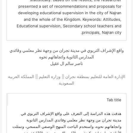
presented a set of recommendations and proposals for
developing educational supervision in the city of Najran
and the whole of the Kingdom. Keywords: Attitudes,
Educational supervision, Secondary school teachers and
principals, Najran city.
واقع الإشراف التربوي في مدينة نجران من وجهة نظر معلمي وقائدي
المدارس الثانوية واتجاهاتهم نحوه
ناصر سالم ال عقيل
الإدارة العامة للتعليم بمنطقة نجران || وزارة التعليم || المملكة العربية
السعودية
Tab title
هدفت هذه الدراسة إلى التعرف على واقع الإشراف التربوي في
مدينة نجران من وجهة نظر معلمي وقائدي المدارس الثانوية
واتجاهاتهم نحوه، واستخدم الباحث المنهج الوصفي المسحي، وتمثلت
الأداة في استبانة مكونة من (3) مجالات رئيسية و(32) فقرة تم