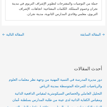
جملة من التوصيات والمقترحات لتطوير الإشراف التربوي في مدينة
نجران وعموم المملكة. الكلمات المفتاحية: اتجاهات، الإشراف
التربوي، معلمي وقائدي المدارس الثانوية، مدينة نجران.
→
المقالة السابقة
المقالة التالية
←
أحدث المقالات
دور مديرة المدرسة في التنمية المهنية من وجهة نظر معلمات العلوم
والرياضيات للمرحلة المتوسطة بمدينة الرياض
التحليل العاملي والخصائص السيكومترية لمقياس الدافعية الذاتية
ومقياس الكفاية الذاتية لدى عينة من طلبة المدارس بسلطنة عُمان
القيادة التكيفية لدى مديرات المدارس وعلاقتها بفاعلية الذات التدريسية