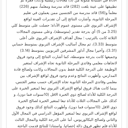
تطبيقها على عينة بلغت (282) قائد مدرسة ومعلماً، منهم (226)
معلماً و(56) قائد مدرسة من الجنسين ممن يعملون في تعليم
المرحلة الثانوية، وأشارت النتائج إلى أن تقديرات العينة لواقع
الإشراف التربوي على مستوى عموم الأداة؛ حصلت على متوسط كلي
(3.25 من 5) أي بدرجة تقدير (متوسطة)، وعلى مستوى المجالات
الثلاثة كانت بالترتيب ؛ مجال أهداف الإشراف التربوي على أعلى
متوسط (3.33)، ثم مجال أساليب الإشراف التربوي بمتوسط حسابي
(3.31)، وأخيرا مجال أداور المشرفين التربويين بمتوسط (3.14)
وجميعها كانت بدرجة متوسطة، كما أشارت النتائج إلى وجود فروق
لاتجاهات معلمي وقائدي المرحلة الثانوية تجاه الإشراف لمتغير
الوظيفة على الدرجة الكلية فقط بدون المجالات وكانت ولصالح قادة
المدارس، وأظهرت النتائج وعدم وجود فروق لواقع الإشراف بين
معلمي وقائدي المرحلة الثانوية تجاه الإشراف حسب متغير الجنس،
بينما كانت هناك فروق لواقع الإشراف التربوي تبعا لمتغير الخبرة على
الدرجة الكلية للأداة لصالح ذوي الخبرة الاقل (10سنوات فما دون)، و
كذلك على المجالات الثلاث للأداة تبعا لمتغير الخبرة لصالح الخبرة
ذوي الاقل (10سنوات فما دون)، وأظهرت النتائج كذلك وجود فروق
لواقع الإشراف التربوي تبعا لمتغير المؤهل الدراسي في المجال الأول
والثاني ولصالح البكالوريوس، أما على الدرجة الكلية والمجال الثالث
للأداة فلم تظهر فروق دالة إحصائيا. واستنادا للنتائج قدمت الباحثة