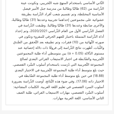
الثّاني الأساسي باستخدام المنهج شبه التّجريبي. وتكونت عينة
الدِّراسة من (62) طالبًا وطالبةً من مدرسة جبل الأمير فيصل
الأساسية المختلطة، وتم تقسيم شعب أفراد الدِّراسة بطريقة
عشوائية على مجموعتين إحداهما تجريبية وعددها (31) طالبًا وطالبةً،
والأخرى ضابطة وعددها (31) طالبًا وطالبةً. وطبقت الدِّراسة في
الفصل الدِّراسي الأول من العام الدِّراسي 2020/2021، وتم إعداد
أداة الدِّراسة المتمثلة باختبار للفهم الحرفي للمقروء وتكون في
صورته النِّهائية من (10) فقرات، وتم تطبيقه بعد التَّحقق من الصِّدق
والثَّبات، أظهرت نتائج الدِّراسة إلى فروقًا ذات دلالة إحصائية عند
مستوى الدَّلالة (0.05 = α) بين متوسطي أداء طلبة المجموعتين
التَّجريبية والضّابطة في اختبار الاستيعاب القرائي البعدي لصالح
المجموعة التَّجريبية التي دُرَست باستخدام أسلوب السَّرد القصصي.
حيث بلغ متوسط أداء طلبة المجموعة التَّجريبية في الاختبار البعدي
(18.88) في حين بلغ متوسط أداء طلبة المجموعة الضّابطة في
الاختبار ذاته (17.06). وفي ضوء هذه النَّتائج، أوصت الدِّراسة بضرورة
أسلوب السرد القصصي في تعليم اللغة العربية. الكلمات المفتاحية:
أسلوب السَّرد القصصي، مهارات الاستيعاب القرائي، طلبة الصف
الثاني الأساسي، اللغة العربية مهارات.