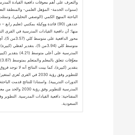
والتعرف على أهم معوقات دافعية القيادة المدر
(سنوات الخدمة- المؤهل العلمي- والمنطقة التعلي
الباحثة المنهج الكمي (الوصفي التحليلي)، وتمثلت
عددهن (90) قائدة ووكيلة بمكتبي (تعليم 
محور ال
متوسط كلي (3.94من 5)، بتقدير
بتقدير (كبيرة)، كما بينت النتائج أنه لا توجد فر
للتطوير وفق رؤية 2030 في الق
الدورات التدريبية). واستنادا للنتائج قدمت الباح
المدرسية للتطوير 
السعودية.