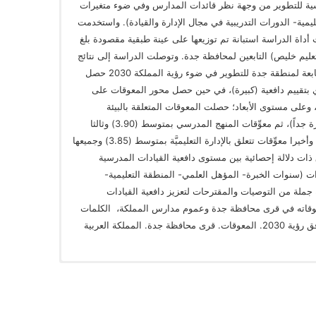
سية للتطوير من وجهة نظر قائدات المدارس وفي ضوء متغيرات
مية- الدورات التدريبية في مجال الإدارة والقيادة). واستخدمت
 أداة الدراسة استبانة تم توزيعها على عينة طبقية مقصودة بلغ
رابغ – تعليم خليص) التابعين لمحافظة جدة. وتوصلت الدراسة إلى نتائج
منها؛ أن دافعية القيادات المدرسية في القرى التابعة لمنطقة جدة للتطوير في ضوء رؤية المملكة 2030 حصل
دافعية على متوسط كلي (3.57من 5)، أي بتقييم دافعية (كبيرة)، في حين حصل محور المعوقات على
 لفظي (كبيرة)، وعلى مستوى الأبعاد؛ حصلت المعوقات المتعلقة بالبيئة
المدرسية على أعلى متوسط (4.21) بتقدير (كبيرة جداً)، ثم معوِّقات المنهج المدرسي بمتوسط (3.90) وثالثا
معوِّقات تتعلق بالمعلم والمتعلم بمتوسط (3.87) وأخيرا معوِّقات تتعلق بالإدارة التعليميَّة بمتوسط (3.85) وجميعها
وق ذات دلالة إحصائية بين مستوى دافعية القيادات المدرسية
رى تُعزى لمتغيرات (سنوات الخبرة- المؤهل العلمي- المنطقة التعليمية-
ثة جملة من التوصيات والمقترحات لتعزيز دافعية القيادات
وفق رؤية 2030 والحد من معوقاته في قرى محافظة جدة وعموم مدارس المملكة، الكلمات
المفتاحية: دافعية القيادات المدرسية. التطوير وفق رؤية 2030. المعوقات. قرى محافظة جدة. المملكة العربية