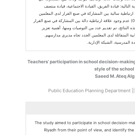
 التالية: قيادة الفريق، القيادة الاجتماعية، قيادة منتصف
لالة (0.01)، ووجود علاقة ارتباطية سالبة بين المشاركة في صنع القرار لدى المعلمين
ونمط القيادة المتسلطة عند مستوى الدلالة (0.01) عدم وجود علاقة ارتباطية دالة بين المشاركة في صنع القرار
 النتائج، تم تقديم عدد من التوصيات ومنها، أهمية تعزيز
ابية المتفائلة لدى المعلمين الجدد تجاه مديري مدارسهم.
دة المدرسية، الشبكة الإدارية.
Teachers’ participation in school decision-making 
style of the school
Saeed M. Ateq Al
Public Education Planning Department || 
The study aimed to participate in school decision-m
Riyadh from their point of view, and identify th