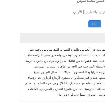
ة حسين محمد صوص
ربية والتعليم || الأردن
DOI
مدرسية في الحد من ظاهرة التسرب المدرسي من وجهة نظر
 استخدمت الباحثة المنهج الوصفي، ولتحقيق هدف الدراسة قامت
الباحثة ببناء أداة للدراسة “الاستبيان”، تم توزيعها على عينة عشوائية من (138) مديرا ومديرة، من مديريات تربية
ر الأنشطة المدرسية في الحد من ظاهرة التسرب المدرسي
ب المجالات مرتبة تنازليا وفقا لمستوى المجالات: المجال التربوي، وبلغ
ليه المجال الاجتماعي، وبلغ (3.40)، وجميعها بتقدير (مرتفعة)، وأن مستوى الإبداع الإداري لدى رؤساء
الأقسام مرتفعة بمتوسط (3.94)، كما بينت وجود علاقة ارتباطية قوية بمقدار (0.82). وفي ضوء النتائج تم تقديم
أنشطة المدرسية للحد من ظاهرة التسرب المدرسي. الكلمات
درسي. مديري المدارس. لواء دير علا.