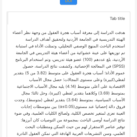
DOI
Tab title
هدفت الدراسة إلى معرفة أسباب هجرة العقول من وجهة نظر أعضاء
الهيئة التدريسية في الجامعة الأردنية ولتحقيق أهداف الدراسة
استخدم الباحث المنهج الوصفي التحليلي، وتمثلت الأداة في استبانة
تم توزيعها على عينة عشوائية من أعضاء هيئة التدريس في الجامعة
الأردنية، بلغ عددهم (100) عضو هيئة تدريس، وتم استخدام البرنامج
(SPSS) في المعالجة الإحصائية. وكشفت نتائج الدراسة، حصول
عموم الأداة؛ أسباب هجرة العقول على متوسط (3.82 من 5) بتقدير
لفظي(كبيرة) وعلى مستوى المجالات؛ حصل مجال الأسباب
الاقتصادية على أعلى متوسط (4.14) يليه مجال الأسباب الاجتماعية
بمتوسط (3.69) وكلاهما بتقدير لفظي (كبيرة)، وحل ثالثا؛ مجال
الأسباب السياسية، بمتوسط (3.64) بتقدير لفظي (متوسط)، وجدت
فروق دالة إحصائيا عند مستوى(α≤0.05) بين متوسطات إجابات
العينة تعزى لمتغير تخصص الكلية، ولصالح الكليات العلمية، وفي ضوء
نتائج الدراسة أوصى الباحث بمجموعة من التوصيات كان أبرزها:
توفير عناصر الاستقرار لهم من حيث السكن ومتطلبات البحث
العلمي، وسن التشريعات العربية الهادفة التي تمكن العقول النادرة