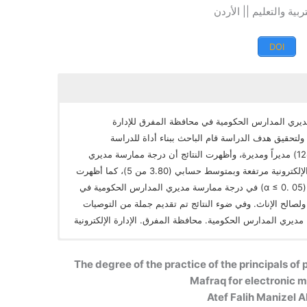
ربية والتعليم || الأردن
DOI
ري المدارس الحكومية في محافظة المفرق للإدارة
 ولتحقيق هدف الدراسة قام الباحث ببناء أداة للدراسة
“الاستبانة”، تم توزيعها على عينة عشوائية من (128) مديراً ومديرة، وأظهرت النتائج أن درجة ممارسة مديري
المدارس الحكومية في محافظة المفرق للإدارة الإلكترونية مرتفعة وبمتوسط حسابي (3.80 من 5)، كما أظهرت
وجود فروق ذات دلالة إحصائية عند مستوى دلالة (α ≤ 0. 05) في درجة ممارسة مديري المدارس الحكومية في
ولصالح الإناث. وفي ضوء النتائج تم تقديم جملة من التوصيات
مديري المدارس الحكومية. محافظة المفرق. الإدارة الإلكترونية
The degree of the practice of the principals of 
Mafraq for electronic
Atef Falih Manizel A