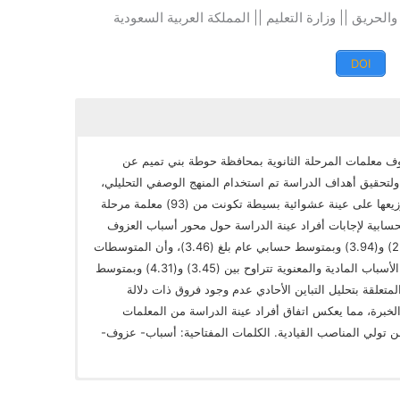
لحريق || وزارة التعليم || المملكة العربية السعودية
DOI
 معلمات المرحلة الثانوية بمحافظة حوطة بني تميم عن
ولتحقيق أهداف الدراسة تم استخدام المنهج الوصفي التحليلي،
وتمثلت أداة الدراسة بالاستبانة الإلكترونية، تم توزيعها على عينة عشوائية بسيطة تكونت من (93) معلمة مرحلة
سابية لإجابات أفراد عينة الدراسة حول محور أسباب العزوف
عن العمل في المناصب القيادية تتراوح بين (2.62) و(3.94) وبمتوسط حسابي عام بلغ (3.46)، وأن المتوسطات
الحسابية لإجابات أفراد عينة الدراسة حول محور الأسباب المادية والمعنوية تتراوح بين (3.45) و(4.31) وبمتوسط
ائج الدراسة المتعلقة بتحليل التباين الأحادي عدم وجود فروق ذات دلالة
خبرة، مما يعكس اتفاق أفراد عينة الدراسة من المعلمات
 تولي المناصب القيادية. الكلمات المفتاحية: أسباب- عزوف-