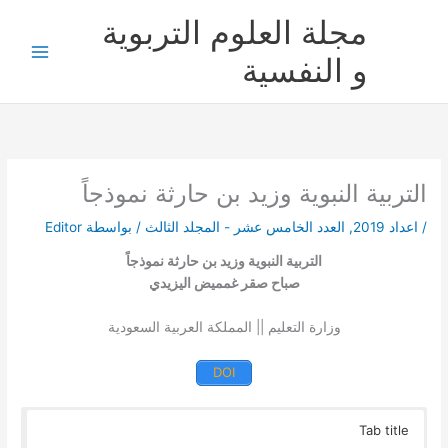
خطي
مجلة العلوم التربوية
لى
لمحتوى
و النفسية
التربية النبوية وزيد بن حارثة نموذجاً
/
اعداد 2019
,
العدد الخامس عشر - المجلد الثالث
/ بواسطة
Editor
التربية النبوية وزيد بن حارثة نموذجاً
صباح صقر غمميض اليزيدي
وزارة التعليم || المملكة العربية السعودية
DOI
Tab title