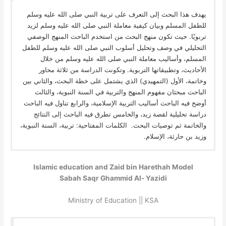
يهدف هذا البحث إلى التعرف على تربية النبي صلى الله عليه وسلم
للطفل المسلم وبيان كيفية معاملة النبي صلى الله عليه وسلم لزيد
تربويًا. حيث تكون منهج البحث من استخدم الباحث المنهج الوصفي
التحليلي في وصف وتحليل أسلوب النبي صلى الله عليه وسلم للطفل
المسلم، وأساليب معاملة النبي صلى الله عليه وسلم من خلال
الأحاديث، وتطبيقاتها التربوية. وتكونت الدراسة من ثلاثة محاور
وخاتمة، الأول (التمهيدي) الذي يشتمل على خطة البحث، والثاني بين
الباحث مبحثان مفهوم المنهج والتربية في السنة النبوية، والثالث
أوضح فيه الباحث أساليب التربية الإسلامية، والرابع تناول فيه الباحث
دراسة تحليلية لقصة زيد، والخامس تطرق فيه الباحث إلى النتائج
والخاتمة ثم توصيات البحث. الكلمات المفتاحية: تربية، السنة النبوية،
وزيد بن حارثة، الإسلام.
Islamic education and Zaid bin Harethah Model
Sabah Saqr Ghammid Al- Yazidi
Ministry of Education || KSA