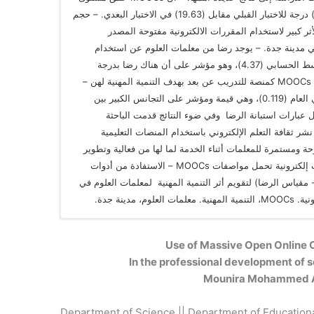
كفاءة في نتائج الاختبار التحصيلي بمتوسط (5.17) درجة للاختبار القبلي مقابل (19.63) في الاختبار البعدي. – حجم
ا يعنى أن حجم الأثر كبير لاستخدام المقررات الالكترونية مفتوحة المصدر
لوم في مدينة جدة. – يوجد رضا من معلمات العلوم عن استخدام
MOOCs في التنمية المهنية لهن حيث بلغ المتوسط الحسابي (4.37)، وهو مؤشر على أن هناك رضا بدرجة
(موافقة بشدة) حول استبانة الرضا عن استخدام MOOCs كمنصة للتدريب عن بعد بهدف التنمية المهنية لهن –
بلغت قيمة الانحراف المعياري للمتوسط الحسابي العام (0.119)، وهي قيمة ومؤشر على التجانس الكبير بين
 عبارات استبانة الرضا وفي ضوء النتائج قدمت الباحثة
 ثقافة التعلم الإلكتروني باستخدام المنصات التعليمية
تدريبية مفتوحة ومستمرة للمعلمات أثناء الخدمة لما لها من فعالية وتطوير
لهن. – تقديم المزيد من الدورات التدريبة منصات إلكترونية تحمل مواصفات MOOCs – الاستفادة من أدوات
- مقياس الرضا) لتقويم أثر التنمية المهنية لمعلمات العلوم في
دينة جدة.
Use of Massive Open Online
Mounira Mohammed A
Department of Science || Department of Educational