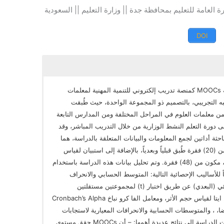
رة العامة للتعليم بمحافظة جدة || وزارة التعليم || السعودية
DOI
هدف البحث الحالي إلى التعرف على مدى فاعلية MOOCs كمنصة تدريب إلكتروني للتنمية المهنية لمعلمات
به التجريبي، بالتصميم ذو المجموعة الواحدة، حيث طُبقت
لعينة الأساسية للبحث (30) معلمة من معلمات العلوم في المراحل المختلفة ومن المدارس التابعة
 دورة التعلم النشط الوزارية من خلال التدريب المباشر، وقد
ثة أداتين لجمع المعلومات والبيانات المتعلقة بالدراسة، هما
اختبار معرفي تحصيلي عن التعلم النشط مكون من (20) فقرة طُبق قبلياً وبعدياً، بالإضافة إلى استبيان لقياس
رضا العينة عن MOOCs كمنصة للتدريب عن بعد، مكون من (48) فقرة. وتم تحليل بيانات هذه الدراسة باستخدام
ئية للبرامج الاجتماعية SPSS))، وفقاً للأساليب الإحصائية التالية: المتوسط الحسابي والانحراف
المعياري وقيمة (t) لدرجات الاختبار القبلي والنهائي (البعدي) عن طريق اختبار (t) لمجموعتين مستقلتين
Independent Sample – Test، وحساب معامل ايتا لقياس حجم الأثر، ومعامل الفا كرو نباخ Cronbach’s Alpha
ا، ، والمتوسطات الحسابية والانحرافات المعيارية لاستجابات
أفراد مجموعة الدراسة في استبانة الرضا. توصلت الدراسة إلى نتائج عديدة أهمها: – أن MOOCs حقق مستوى