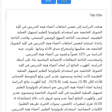
PDF
DOI
Tab title
هدفت الدراسة إلى تقصي اتجاهات أعضاء هيئة التدريس في كلية
الشوبك الجامعية نحو استخدام تكنولوجيا التعليم لتسهيل العملية
التعليمية. استخدمت الباحثة المنهج الوصفي المسحي، وقامت الباحثة
بإعداد استبانة لتقصي اتجاهات أعضاء هيئة التدريس في كلية الشوبك
الجامعية بعد تحكيمها واستخراج صدق الأداة وثباتها. تكونت عينة
الدراسة من (27) عضواً وعضوة من أعضاء هيئة التدريس.
واستخدمت الباحثة المعالجات الإحصائية المناسبة بناء على أسئلة
الدراسة. أظهرت النتائج أن اتجاه أعضاء هيئة التدريس في كلية
الشوبك الجامعية نحو استخدام تكنولوجيا التعليم لتسهيل العملية
التعليمية كانت إيجابية وبمستوى تقدير كبير، وبلغ المتوسط الحسابي
للأداة ككل (3.78) بنسبة بلغت (75.6%). كما أظهرت نتائج الدراسة
إيجابية اتجاه أعضاء هيئة التدريس نحو استخدام تكنولوجيا التعليم
لتسهيل العملية التعليمية في كلية الشوبك الجامعية وبمستوى تقدير
كبير. وأظهرت النتائج أيضاً عدم وجود فروق ذات دلالة إحصائية(α ≤
0.05) تعزى لمتغيرات (الجنس، سنوات الخبرة، طريقة التعليم).
الكلمات المفتاحية: استخدام تكنولوجيا التعليم، أعضاء هيئة التدريس،