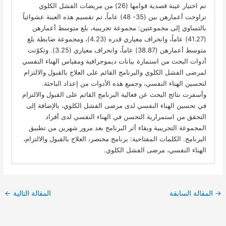
تم اختيار عينة قصدية قوامها (26) من مريضات الفشل الكلوي
تراوحت أعمارهن بين (35- 48) عاماً، تم تقسيم هذه العينة عشوائياً
بالتساوي إلى مجموعتين: مجموعة تجريبية، بلغ متوسط أعمارهن
(41.27) عاماً، وانحراف معياري قدره (4.23)، ومجموعة ضابطة بلغ
متوسط أعمارهن (38.87) عاماً، وانحراف معياري (3.25). وتكوّنت
أدوات البحث من استمارة بيانات ديموجرافية ومقياس الهناء النفسي
لمرضى الفشل الكلوي والبرنامج القائم على العلاج بالقبول والالتزام
لتحسين الهناء النفسي، وجميع هذه الأدوات من إعداد الباحثة.
وأسفرت نتائج البحث عن فعالية البرنامج القائم على القبول والالتزام
في تحسين الهناء النفسي لدى مرضى الفشل الكلوي، بالإضافة إلى
التحقق من استمرارية التحسن في الهناء النفسي لدى أفراد
المجموعة التجريبية وبقاء أثر البرنامج بعد مرور شهرين من تطبيق
البرنامج. الكلمات المفتاحية: برنامج مختصر، العلاج بالقبول والالتزام،
الهناء النفسي، مرضى الفشل الكلوي.
→
المقالة السابقة
المقالة التالية
←