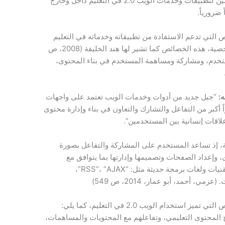
وفي هذا السياق يعد توظيف واستخدام المعلمين لتطبيقات وخدمات الويب 2.0 في التعليم داخل وخارج
ضرورياً.
موعة من الخصائص التي تدعم الاستفادة من تطبيقاته وخدماته في التعليم
والتعلم وخصوصاً عن طريق بيئات التعلم الشخصية، هذه الخصائص كما تشير لها هند الخليفة (2008، ص
مستخدم، ومشاركة ومساهمة المستخدم في بناء المحتوى،
“جيل جديد من أدوات وخدمات الويب تعتمد على واجهات
أكبر من التفاعل والتشارك والتعاون في بناء وإدارة محتوى
اقات إنسانية بين المستخدمين”.
ميكية فعالة، إذ تساعد المستخدم على المشاركة والتفاعل بصورة
، وإعداد الصفحات وتصميمها وإدارتها بما يتوافق مع
احتياجاته. وهي المواقع التي بنيت باستخدام تقنيات ولغات برمجة حديثة مثل: “RSS”، “AJAX”،
، أحمد، أبو عمار، 2014، ص 549)
ويذكر (الحلفاوي، 2010) مجموعة من الخصائص التي تميز استخدام الويب 2.0 في التعليم، كما يلي:
ج المحتوى التعليمي، وتفاعلهم مع المحتويات والمساهمات،