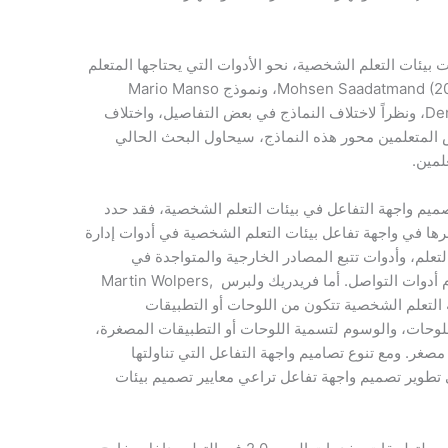
ئات التعلم الشخصية، نحو الأدوات التي يحتاجها المتعلم
لتصميم بيئة تعلمه الشخصية، مثل نموذج Mohsen Saadatmand (2012)، ونموذج Mario Manso
Vázquez (2013)، ونموذج Denis Gillet (2013)، ونظراً لاختلاف النماذج في بعض التفاصيل، واختلاف
المتعلمين محور هذه النماذج، سيحاول البحث الحالي
لمين.
ميم واجهة التفاعل في بيئات التعلم الشخصية، فقد حدد
ات الواجب توافرها في واجهة تفاعل بيئات التعلم الشخصية في أدوات إدارة
تعلم، وأدوات تتبع المصادر الخارجية والمتواجدة في
مختلف المواقع، وآليات لدعم التعلم واستخدام أدوات التواصل. أما فريدريك ولبرس Martin Wolpers,
كرا أن واجهة بيئة التعلم الشخصية تتكون من اللوحات أو التطبيقات
لوحات، والوسوم لتسمية اللوحات أو التطبيقات المصغرة،
غر. ومع تنوع تصاميم واجهة التفاعل التي تناولتها
تطوير تصميم واجهة تفاعل تراعي معايير تصميم بيئات