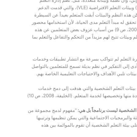
ي، وأن نظمه وبيئاته متعددة، مثل: نظم إدارة التعلم
(LMS) ونظم إدارة المحتوى التعليمي (LCMS) وبيئات التعلم الافتراضية (VLE)، والتي قدمت الدعم
كن هذه النظم والبيئات أبقت المتعلم بعيداً عن السيطرة
 تحقق له مبدأ التعلم مدى الحياة، لأن استخدامها محصور
بفترة الدراسة. فكان ذلك كما تؤكد الخليفة (2008، ص 9) من أسباب عزوف بعض المتعلمين عن هذه
 وبيئات تتيح لهم مزيداً من التحكم والتفاعل والتعلم بما
ص 5) إلى أن نظم إدارة التعلم لم تتواكب بسرعة مع انتشار تطبيقات وخدمات
مما أدى إلى التفكير في نظم بديلة تسمح للمتعلمين بالتواصل
ئات تلبي الأهداف والاحتياجات التعليمية الخاصة بهم.
بيئات التعلم الشخصية والتي هدفت إلى دمج خدمات
ا وتخصيصها لخدمة المتعلم. (الخليفة، 2008، ص 10)
“مفهوم لدمج مجموعة من
ة والبرمجيات الاجتماعية والتي يمكن تنظيمها وترتيبها
ى بيئة التعلم الشخصية أن تقوم بالموائمة بين هذه