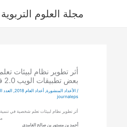
خطي
لى
مجلة العلوم التربوية 
لمحتوى
أثر تطوير نظام لبيئات تع
بعض تطبيقات الويب 2.0 في التدريس لدى معلمي الحاسوب
/
الأعداد المنشورة
,
أعداد العام 2018
,
العدد ال
journaleps
مع
أحمد بن مستور بن صالح الغامدي 