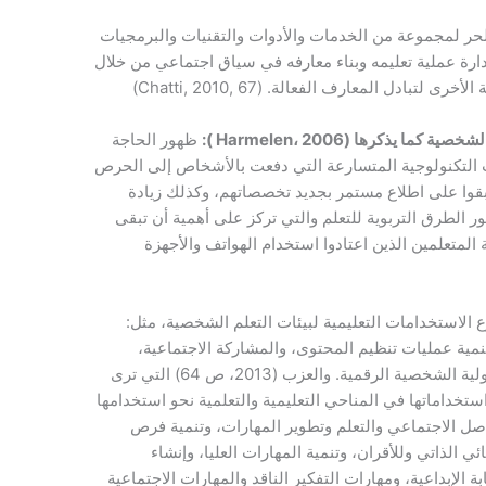
لحر لمجموعة من الخدمات والأدوات والتقنيات والبرمجيات
دارة عملية تعليمه وبناء معارفه في سياق اجتماعي من خلال
دل المعارف الفعالة. (Chatti, 2010, 67)
الشخصية كما يذكرها (
2006 ):
Harmelen،
ظهور الحاجة
ات التكنولوجية المتسارعة التي دفعت بالأشخاص إلى الحرص
قوا على اطلاع مستمر بجديد تخصصاتهم، وكذلك زيادة
 الطرق التربوية للتعلم والتي تركز على أهمية أن تبقى
المتعلمين الذين اعتادوا استخدام الهواتف والأجهزة
لاستخدامات التعليمية لبيئات التعلم الشخصية، مثل:
استخدمتها في تنمية عمليات تنظيم المحتوى، والمشاركة الاجتماعية،
والتركيب والإنشاء للمحتوى، وممارسة المسئولية الشخصية الرقمية. والعزب (2013، ص 64) التي ترى
ستخداماتها في المناحي التعليمية والتعلمية نحو استخدامها
واصل الاجتماعي والتعلم وتطوير المهارات، وتنمية فرص
ئي الذاتي وللأقران، وتنمية المهارات العليا، وإنشاء
 الإبداعية، ومهارات التفكير الناقد والمهارات الاجتماعية