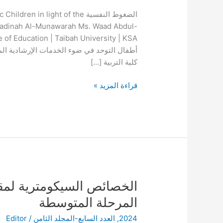
أطفال
الضغوط النفسية in light of the
التوحد
-Madinah Al-Munawarah Ms. Waad Abdul-
في
ضوء
أطفال التوحد في ضوء الخدمات الإرشادية المق
الخدمات
كلية التربية […]
الإرشادية
المقدمة
قراءة المزيد »
لهن
في
المدينة
المنورة
الخصائص
الخصائص السيكومترية لمق
السيكومترية
المرحلة المتوسطة
لمقياس
2024
,
العدد السابع-المجلد الثامن
/
Editor
السلوك