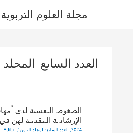
خطي
لى
مجلة العلوم التربوية 
لمحتوى
العدد السابع-المجلد ا
الضغوط
الضغوط النفسية لدى أمها
النفسية
الإرشادية المقدمة لهن في 
لدى
2024
,
العدد السابع-المجلد الثامن
/
Editor
أمهات