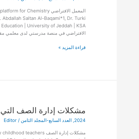
في
المعمل الافتراضي or Chemistry
منصة
 Abdallah Saltan Al-Baqami*1, Dr. Turki
مدرستي
لدى
الافتراضي في منصة مدرستي لدى معلمي مقرر ال
معلمي
مقرر
قراءة المزيد »
الكيمياء
في
المرحلة
الثانوية
بمدينة
الرياض
مشكلات
مشكلات إدارة الصف التي ت
إدارة
2024
,
العدد السابع-المجلد الثامن
/
Editor
الصف
التي
مشكلات إدارة الصف eachers
تواجه