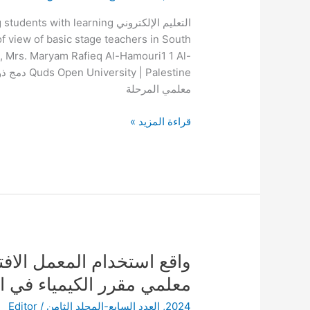
عبر
التعليم الإلكتروني th learning
التعليم
 of view of basic stage teachers in South
الإلكتروني
, Mrs. Maryam Rafieq Al-Hamouri1 1 Al-
من
 Palestine
وجهة
معلمي المرحلة
نظر
معلمي
قراءة المزيد »
المرحلة
الأساسية
في
جنوب
الخليل
واقع
واقع استخدام المعمل الا
استخدام
معلمي مقرر الكيمياء في الم
المعمل
2024
,
العدد السابع-المجلد الثامن
/
Editor
الافتراضي