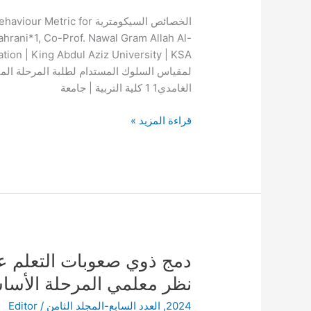
المستدام
الخصائص السيكومترية c for
لطلبة
hrani*1, Co-Prof. Nawal Gram Allah Al-
المرحلة
المتوسطة
الغامدي1 1 كلية التربية | جامعة
قراءة المزيد »
دمج
دمج ذوي صعوبات التعلم عب
ذوي
نظر معلمي المرحلة الأسا
صعوبات
2024
,
العدد السابع-المجلد الثامن
/
Editor
التعلم