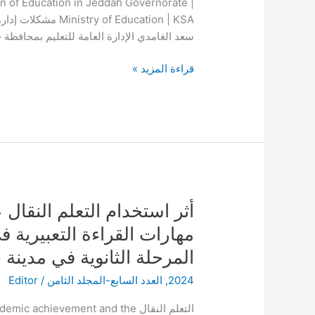
n of Education in Jeddah Governorate |
معلمات
of Education | KSA
الطفولة
سعد الغامدي الإدارة العامة للتعليم بمحافظة جد
المبكرة
قراءة المزيد »
أثر
أثر استخدام التعلم النقال
استخدام
مهارات القراءة التعبيرية ف
التعلم
المرحلة الثانوية في مدينة 
النقال
على
2024
,
العدد السابع-المجلد الثامن
/
Editor
التحصيل
الدراسي
التعلم النقال chievement and the