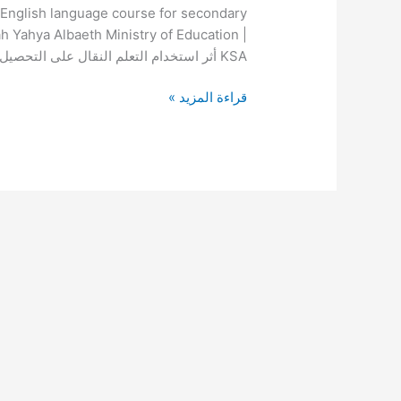
وتنمية
e English language course for secondary
مهارات
ah Yahya Albaeth Ministry of Education |
القراءة
KSA أثر استخدام التعلم النقال على التحصيل الدراسي وتنمية مهارات القراءة التعبيرية في مقرر اللغة
التعبيرية
قراءة المزيد »
في
مقرر
اللغة
الانجليزية
لطلاب
المرحلة
الثانوية
في
مدينة
جدة