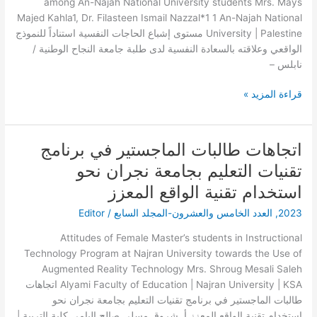
among An-Najah National University students Mrs. Mays
لدى
Majed Kahla1, Dr. Filasteen Ismail Nazzal*1 1 An-Najah National
طلبة
University | Palestine مستوى إشباع الحاجات النفسية استناداً للنموذج
جامعة
الواقعي وعلاقته بالسعادة النفسية لدى طلبة جامعة النجاح الوطنية /
النجاح
نابلس –
الوطنية
/
قراءة المزيد »
نابلس
–
فلسطين
اتجاهات طالبات الماجستير في برنامج
اتجاهات
طالبات
تقنيات التعليم بجامعة نجران نحو
الماجستير
استخدام تقنية الواقع المعزز
في
برنامج
2023
,
العدد الخامس والعشرون-المجلد السابع
/
Editor
تقنيات
Attitudes of Female Master’s students in Instructional
التعليم
Technology Program at Najran University towards the Use of
بجامعة
Augmented Reality Technology Mrs. Shroug Mesali Saleh
نجران
Alyami Faculty of Education | Najran University | KSA اتجاهات
نحو
طالبات الماجستير في برنامج تقنيات التعليم بجامعة نجران نحو
استخدام
استخدام تقنية الواقع المعزز أ. شروق مسلي صالح اليامي كلية التربية |