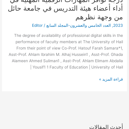
توافر
أداء أعضاء هيئة التدريس في جامعة حائل
المهارات
من وجهة نظرهم
الرقمية
المهنية
2023
,
العدد الخامس والعشرون-المجلد السابع
/
Editor
في
The degree of availability of professional digital skills in the
أداء
performance of faculty members at The University of Hail
أعضاء
From their point of view Co-Prof. Hatouf Farah Samara*1,
هيئة
Asst-Prof. Ahlam Ibrahim M. Alhaj Hussein1 , Asst-Prof. Ghada
التدريس
Alameen Ahmed Suliman1 , Asst-Prof. Ahlam Elimam Abdalla
في
Yousif1 1 Faculty of Education | University of Hail |
جامعة
حائل
قراءة المزيد »
من
وجهة
نظرهم
أحدث المقالات