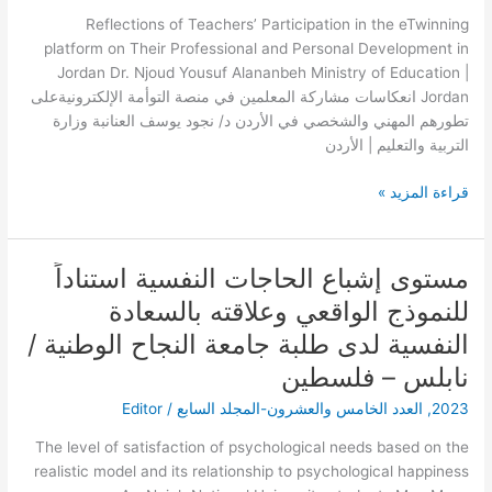
التوأمة
Reflections of Teachers’ Participation in the eTwinning
الإلكترونيةعلى
platform on Their Professional and Personal Development in
تطورهم
Jordan Dr. Njoud Yousuf Alananbeh Ministry of Education |
المهني
Jordan انعكاسات مشاركة المعلمين في منصة التوأمة الإلكترونيةعلى
والشخصي
تطورهم المهني والشخصي في الأردن د/ نجود يوسف العنانبة وزارة
في
التربية والتعليم | الأردن
الأردن
قراءة المزيد »
مستوى إشباع الحاجات النفسية استناداً
مستوى
إشباع
للنموذج الواقعي وعلاقته بالسعادة
الحاجات
النفسية لدى طلبة جامعة النجاح الوطنية /
النفسية
استناداً
نابلس – فلسطين
للنموذج
2023
,
العدد الخامس والعشرون-المجلد السابع
/
Editor
الواقعي
وعلاقته
The level of satisfaction of psychological needs based on the
بالسعادة
realistic model and its relationship to psychological happiness
النفسية