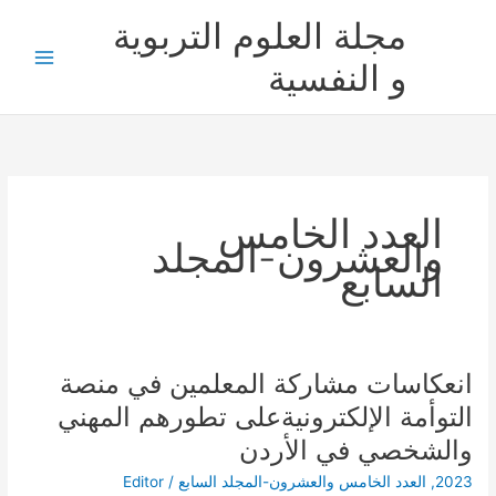
خطي
مجلة العلوم التربوية
لى
لمحتوى
و النفسية
العدد الخامس
والعشرون-المجلد
السابع
انعكاسات مشاركة المعلمين في منصة
انعكاسات
مشاركة
التوأمة الإلكترونيةعلى تطورهم المهني
المعلمين
والشخصي في الأردن
في
منصة
2023
,
العدد الخامس والعشرون-المجلد السابع
/
Editor