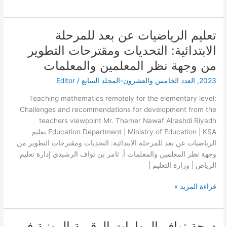
تعليم الرياضيات عن بعد للمرحلة
تعليم
الرياضيات
الابتدائية: التحديات ومقترحات التطوير
عن
من وجهة نظر المعلمين والمعلمات
بعد
للمرحلة
2023
,
العدد الخامس والعشرون-المجلد السابع
/
Editor
الابتدائية:
Teaching mathematics remotely for the elementary level:
التحديات
Challenges and recommendations for development from the
ومقترحات
teachers viewpoint Mr. Thamer Nawaf Alrashdi Riyadh
التطوير
Education Department | Ministry of Education | KSA تعليم
من
الرياضيات عن بعد للمرحلة الابتدائية: التحديات ومقترحات التطوير من
وجهة
وجهة نظر المعلمين والمعلمات أ. ثامر بن نواف الرشيدي إدارة تعليم
نظر
الرياض | وزارة التعليم |
المعلمين
والمعلمات
قراءة المزيد »
درجة توافر المهارات الرقمية المهنية في
درجة