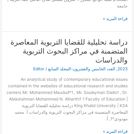
تقنية
جامعة
الواقع
المعزز
قراءة المزيد »
دراسة تحليلية للقضايا التربوية المعاصرة
دراسة
تحليلية
المتضمنة في مراكز البحوث التربوية
للقضايا
والدراسات
التربوية
المعاصرة
2023
,
العدد الخامس والعشرون-المجلد السابع
/
Editor
المتضمنة
An analytical study of contemporary educational issues
في
contained in the websites of educational research and studies
مراكز
centers Mr. Mohammed Maudud*1 , Mr. Souleyman Diallo1 , Dr.
البحوث
Abdulrahman Mohammed N. Alharthi1 1 Faculty of Education |
التربوية
King Khalid University | KSA دراسة تحليلية للقضايا التربوية
والدراسات
المعاصرة المتضمنة في مراكز البحوث التربوية والدراسات أ. محمد
مودودي*1, أ.
قراءة المزيد »