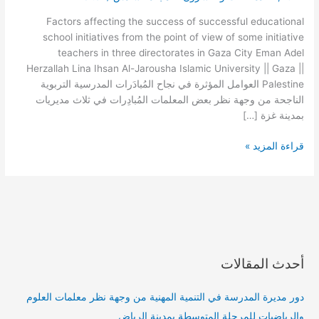
التربوية
الناجحة
Factors affecting the success of successful educational
من
school initiatives from the point of view of some initiative
وجهة
teachers in three directorates in Gaza City Eman Adel
نظر
Herzallah Lina Ihsan Al-Jarousha Islamic University || Gaza ||
بعض
Palestine العوامل المؤثرة في نجاح المُبادَرات المدرسية التربوية
المعلمات
الناجحة من وجهة نظر بعض المعلمات المُبادِرات في ثلاث مديريات
المُبادِرات
بمدينة غزة […]
في
ثلاث
قراءة المزيد »
مديريات
بمدينة
غزة
أحدث المقالات
دور مديرة المدرسة في التنمية المهنية من وجهة نظر معلمات العلوم
والرياضيات للمرحلة المتوسطة بمدينة الرياض