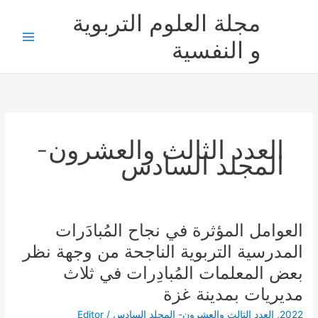
خطي
مجلة العلوم التربوية
لى
لمحتوى
و النفسية
العدد الثالث والعشرون-
المجلد السادس
العوامل المؤثرة في نجاح المُبادَرات
العوامل
المؤثرة
المدرسية التربوية الناجحة من وجهة نظر
في
بعض المعلمات المُبادِرات في ثلاث
نجاح
المُبادَرات
مديريات بمدينة غزة
المدرسية
2022
,
العدد الثالث والعشرون- المجلد السادس
/
Editor