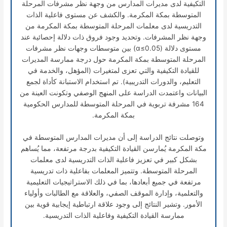
التكيفية لدى مديرات المدارس من وجهة نظر مشرفات المرحلة
المتوسطة بمكة المكرمة. والكشف عن مستوى فاعلية الذات
التدريسية لدى معلمات المرحلة المتوسطة بمكة المكرمة من
وجهة نظر المشرفات. وتحديد وجود فروق ذات دلالة إحصائية عند
مستوى دلالة (
α
≤0.05) بين متوسطات وجهات نظر مشرفات
المرحلة المتوسطة بمكة المكرمة حول درجة ممارسة المديرات
للقيادة التكيفية والتي تعزى لمتغيرات (المؤهل، والخدمة في
التعليم، والدورات التدريبية). تم استخدام الاستبانة كأداة لجمع
البيانات واعتمدت الدراسة على المنهج الوصفي وتكونت العينة من
164 مشرفة تربوية في المرحلة المتوسطة للمدارس الحكومية
بمكة المكرمة.
وتوصلت نتائج الدراسة إلى أن مديرات المدارس المتوسطة في
مكة المكرمة يُمارسن القيادة التكيفية بدرجة مرتفعة، مما يُساهم
بشكل كبير في تعزيز فاعلية الذات التدريسية لدى معلمات
المرحلة المتوسطة. وتتميز المعلمات بفاعلية ذات تدريسية
مرتفعة في جميع أبعادها، بما في ذلك الاستراتيجيات التعليمية
والتعلمية، وإدارة الموقف الصفي، والعلاقة مع الطالبات وأولياء
الأمور. وتشير النتائج إلى وجود علاقة ارتباطية إيجابية قوية بين
ممارسة القيادة التكيفية وفاعلية الذات التدريسية.