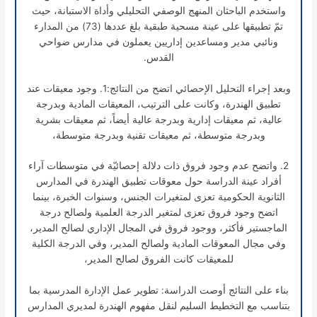
واستخدم الباحثان المنهج الوصفي التحليلي وأداة الاستبانة، حيث
تمّ تطبيقها على عينة مسحية طبقية بلغ عددها (73) من المدارء
ونائبي مدير ومساعدين إداريين يعملون في مدارس ضواحي
القدس.
وبعد إجراء التحليل الإحصائي اتضح من النتائج:1. وجود معيقات عند
تطبيق الهندرة، وكانت على الترتيب، المعيقات المادية وبدرجة
عالية، ثم معيقات إدارية وبدرجة عالية أيضاً، ثم معيقات بشرية
وبدرجة متوسطة، ثم معيقات تقنية وبدرجة متوسطة،
2. واتضح عدم وجود فروق ذات دلالة إحصائيّة في متوسطات آراء
أفراد عينة الدراسة حول معوقات تطبيق الهندرة في المدارس
الثانوية الحكومية تعزى لمتغيرات الجنس، وسنوات الخبرة، بينما
اتضح وجود فروق تعزى لمتغير الدرجة العلمية ولصالح درجة
الماجستير فأكثر، ووجود فروق في المجال الإداري لصالح المدير،
وفي مجال المعوقات المادية ولصالح المدير، وفي الدرجة الكلية
للمعيقات كانت الفروق لصالح المدير،
بناء على النتائج أوصت الدراسة: تطوير عمل الإدارة المدرسية بما
بتناسب مع التخطيط السليم لنقل مفهوم الهندرة لمديري المدارس