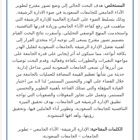
المستخلص:
هدف البحث الحالي إلى وضع تصور مقترح لتطوير
الأداء الجامعي للجامعات السعودية في ضوء الادارة الرشيقة،
وذلك بتسليط الضوء على النماذج العالمية للإدارة الرشيقة التي
ساهمت في رفع كفاءة الأداء الجامعي وزيادة قدرتها التنافسية،
واستخدمت المنهج الوصفي التحليلي، وأسفرت نتائج البحث القيام
بتصميم تصور مقترح يسعى إلى توجيه آراء متخذي القرار إلى
أهمية تفعيل الإدارة الرشيقة بالجامعات السعودية لتقليل الهدر
بكافة أنواعه، مما سيكون له أثر إيجابي على قدرة الجامعة على
مواجهة التغيرات والتطورات بكفاءة وفعالية. وقدم البحث توصيات
من أبرزها أن تسعى الجامعات السعودية لتبني مداخل إدارية
حديثة من شأنها تعظيم القيمة المضافة للعمليات بالجامعة من
خلال القضاء على الهدر والتحسين المستمر؛ لذا لابد من اختيار
القيادة المؤهلة والتي تمتلك القناعة بأهمية التطوير والتحسين
المستمر، وتعمل على تجاوز المعوقات والصعوبات التي تواجه
تطبيق الإدارة الرشيقة في الجامعات، بهدف تحقيق الميزة
التنافسية للجامعات السعودية، وتطوير أداء العاملين فيها، وتحقيق
رؤيتها، وأهد افها المنشودة.
الكلمات المفتاحية:
الإدارة الرشيقة- الأداء الجامعي – تطوير
الجامعات – الجامعات السعودية.